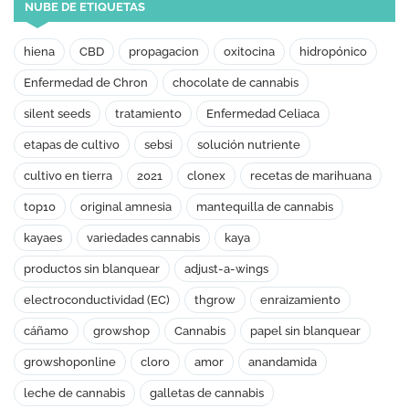
NUBE DE ETIQUETAS
hiena
CBD
propagacion
oxitocina
hidropónico
Enfermedad de Chron
chocolate de cannabis
silent seeds
tratamiento
Enfermedad Celiaca
etapas de cultivo
sebsi
solución nutriente
cultivo en tierra
2021
clonex
recetas de marihuana
top10
original amnesia
mantequilla de cannabis
kayaes
variedades cannabis
kaya
productos sin blanquear
adjust-a-wings
electroconductividad (EC)
thgrow
enraizamiento
cáñamo
growshop
Cannabis
papel sin blanquear
growshoponline
cloro
amor
anandamida
leche de cannabis
galletas de cannabis