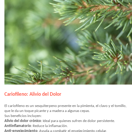
Cariofileno: Alivio del Dolor
El cariofileno es un sesquiterpeno presente en la pimienta, el clavo y el tomillo,
que le da un toque picante y a madera a algunas cepas.
Sus beneficios incluyen:
Alivio del dolor crónico
: Ideal para quienes sufren de dolor persistente.
Antiinflamatorio
: Reduce la inflamación.
Anti-envejecimiento
: Ayuda a combatir el envejecimiento celular.