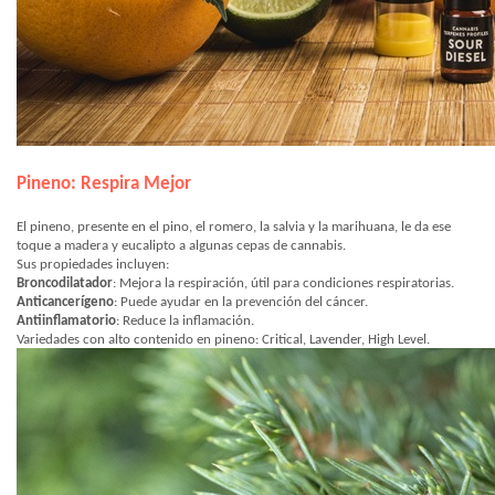
Pineno: Respira Mejor
El pineno, presente en el pino, el romero, la salvia y la marihuana, le da ese
toque a madera y eucalipto a algunas cepas de cannabis.
Sus propiedades incluyen:
Broncodilatador
: Mejora la respiración, útil para condiciones respiratorias.
Anticancerígeno
: Puede ayudar en la prevención del cáncer.
Antiinflamatorio
: Reduce la inflamación.
Variedades con alto contenido en pineno: Critical, Lavender, High Level.