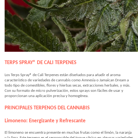
TERPS SPRAY® DE CALI TERPENES
Los Terps Spray® de Cali Terpenes están diseñados para añadir el aroma
característico de variedades de cannabis como Amnesia o Jamaican Dream a
todo tipo de comestibles, flores y hierbas secas, extracciones herbales, y más.
Con su formato de micro pulverización, estos sprays son fáciles de usar y
proporcionan una aplicación precisa y homogénea.
PRINCIPALES TERPENOS DEL CANNABIS
Limoneno: Energizante y Refrescante
El limoneno se encuentra presente en muchas frutas como el limón, la naranja
y la lima. Este terpeno es el responsable del toque cítrico en algunas variedades