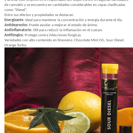
de cannabis y se encuentra en cantidades considerables en cepas clasificadas
como "Diesel".
Entre sus efectos y propiedades se destacan:
Energizante
: Ideal para mantener la concentración y energía durante el día.
Antidepresivo
: Puede ayudar a mejorar el estado de ánimo.
Antiinflamatorio
: Útil para reducir la inflamación en el cuerpo.
Antifúngico
: Protege contra infecciones fúngicas.
Variedades con alto contenido en limoneno: Chocolate Mint OG, Sour Diesel,
Orange Turbo.