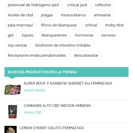
potencial de hidrógeno (pH)
critical jack
reflector
Aceite de cbd
plagas
mosca blanca
artesanal
pipa marroquí
filtros sin blanquear
critical
moby dick
gel
lúpulo
blanqueantes
hormonas
cerveza
top ventas
Síndrome de intestino irritable
Receptores endocannabinoides
descarboxilar
NUEVOS PRODUCTOS EN LA TIENDA
SUPER BOOF X RAINBOW SHERBET #11 FEMINIZADA
Sweet Seeds
CANNABIS ALTO CBD INDOOR AMNESIA
Arima CBD
LEMON CHERRY GELATO FEMINIZADA