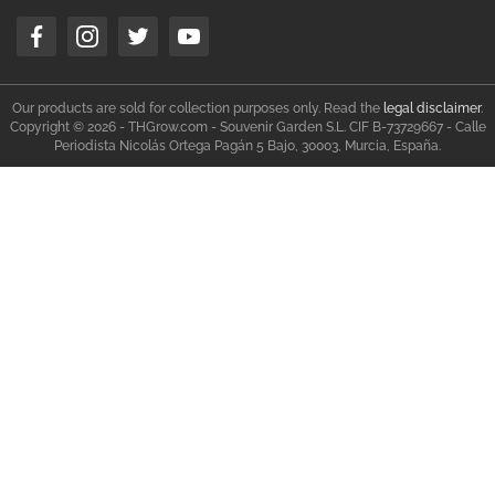
Our products are sold for collection purposes only. Read the
legal disclaimer
.
Copyright © 2026 - THGrow.com - Souvenir Garden S.L. CIF B-73729667 - Calle
Periodista Nicolás Ortega Pagán 5 Bajo, 30003, Murcia, España.