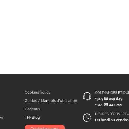
Cookies policy
COMMANDES ET QU
+34 968 219 849
n
Guides / Manuels d'utilisation
+34 968 223 759
Cadeaux
HEURES D´OUVERT
on
TH-Blog
Du lundi au vendred
Contactez-nous