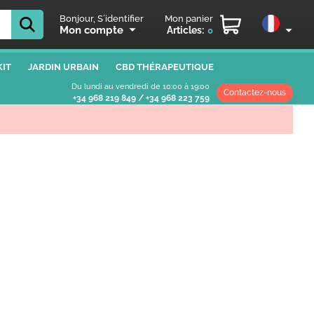
Bonjour, S´identifier
Mon panier
Mon compte
Articles:
0
IT
JARDIN URBAIN
CBD THÉRAPEUTIQUE
Du lundi au vendredi de 10:00 à 19:00
Contactez-nous
+34 968 219 849
/
+34 968 223 759