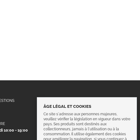
Suivez-nous !
ESTIONS
ÂGE LÉGAL ET COOKIES
Ce site s´adresse aux personnes majeures,
veuillez vérifier la législation en vigueur dans votre
URE
pays. Ses produits sont destinés aux
collectionneurs, jamais à l´utilisation ou à la
i 10:00 - 19:00
consommation. Il utilise également des cookies
pour améliorer la navigation, si vous continuez à