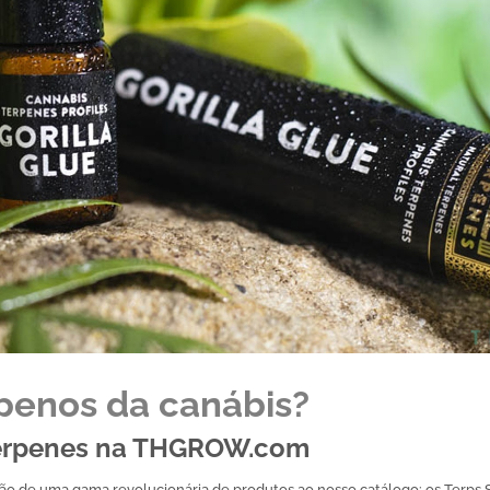
rpenos da canábis?
 Terpenes na THGROW.com
de uma gama revolucionária de produtos ao nosso catálogo: os Terps S