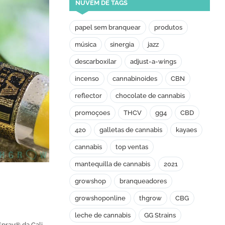
NUVEM DE TAGS
papel sem branquear
produtos
música
sinergia
jazz
descarboxilar
adjust-a-wings
incenso
cannabinoides
CBN
reflector
chocolate de cannabis
promoçoes
THCV
gg4
CBD
420
galletas de cannabis
kayaes
cannabis
top ventas
mantequilla de cannabis
2021
growshop
branqueadores
growshoponline
thgrow
CBG
leche de cannabis
GG Strains
pray® da Cali