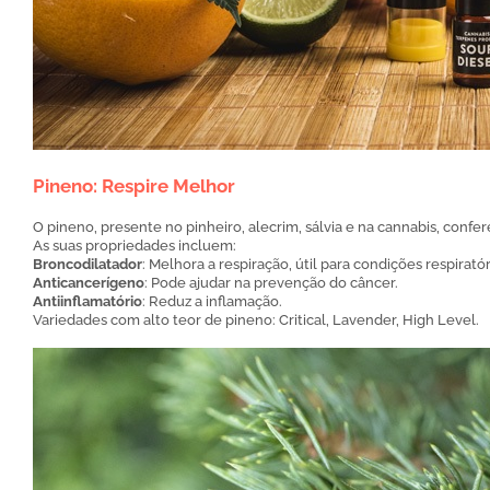
Pineno: Respire Melhor
O pineno, presente no pinheiro, alecrim, sálvia e na cannabis, conf
As suas propriedades incluem:
Broncodilatador
: Melhora a respiração, útil para condições respiratór
Anticancerígeno
: Pode ajudar na prevenção do câncer.
Antiinflamatório
: Reduz a inflamação.
Variedades com alto teor de pineno: Critical, Lavender, High Level.