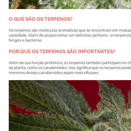
O QUE SÃO OS TERPENOS?
Os terpenos são moléculas aromáticas que se encontram em muitas p
variedade. Além de proporcionar um delicioso perfume, os terpen
fungos e bactérias.
POR QUE OS TERPENOS SÃO IMPORTANTES?
Além da sua função protetora, os terpenos também participam no c
da planta, como os canabinoides. Isso significa que os terpenos p
menores desses canabinoides sejam mais eficazes.