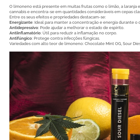
O limoneno está presente em muitas frutas como o limão, a laranja e
cannabis e encontra-se em quantidades consideráveis em cepas class
Entre os seus efeitos e propriedades destacam-se:
Energizante
: Ideal para manter a concentração e energia durante o d
Antidepressivo
: Pode ajudar a melhorar o estado de espírito.
Antiinflamatório
: Útil para reduzir a inflamação no corpo.
Antifúngico
: Protege contra infecções fúngicas.
Variedades com alto teor de limoneno: Chocolate Mint OG, Sour Die