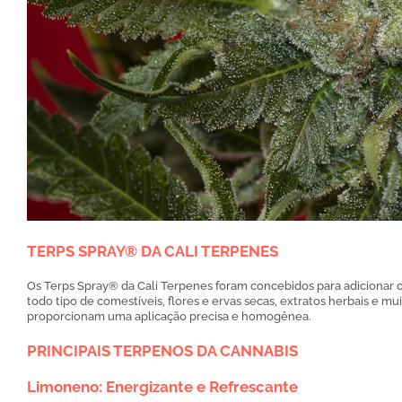
TERPS SPRAY® DA CALI TERPENES
Os Terps Spray® da Cali Terpenes foram concebidos para adicionar
todo tipo de comestíveis, flores e ervas secas, extratos herbais e m
proporcionam uma aplicação precisa e homogênea.
PRINCIPAIS TERPENOS DA CANNABIS
Limoneno: Energizante e Refrescante