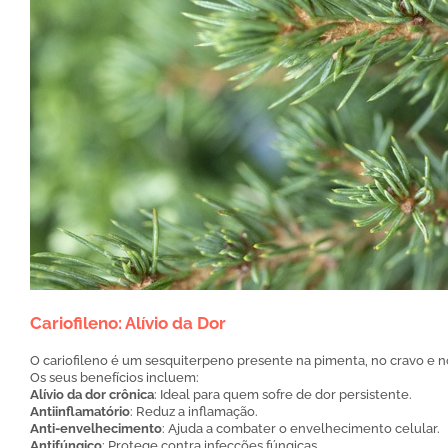
Cariofileno: Alívio da Dor
O cariofileno é um sesquiterpeno presente na pimenta, no cravo e 
Os seus benefícios incluem:
Alívio da dor crônica
: Ideal para quem sofre de dor persistente.
Antiinflamatório
: Reduz a inflamação.
Anti-envelhecimento
: Ajuda a combater o envelhecimento celular.
Antifúngico
: Protege contra infecções fúngicas.