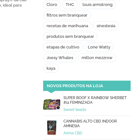
Cloro
THC
louis armstrong
 ideal para
filtros sem branquear
recetas de marihuana
sinestesia
produtos sem branquear
etapas de cultivo
Lone Watty
Joesy Whales
milton mezzrow
kaya
NOVOS PRODUTOS NA LOJA
SUPER BOOF X RAINBOW SHERBET
#11 FEMINIZADA
Sweet Seeds
CANNABIS ALTO CBD INDOOR
AMNESIA
Arima CBD