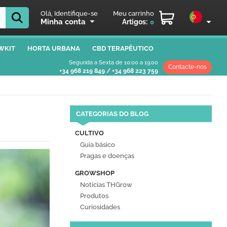
Olá, Identifique-se
Meu carrinho
Minha conta
Artigos:
0
WKIT
HORTA URBANA
CBD TERAPÊUTICO
Segunda a Sexta de 10:00 a 19:00
Contacte-nos
+34 968 219 849
/
+34 968 223 759
CATEGORIAS DO BLOG
CULTIVO
Guia básico
Pragas e doenças
GROWSHOP
Notícias THGrow
Produtos
Curiosidades