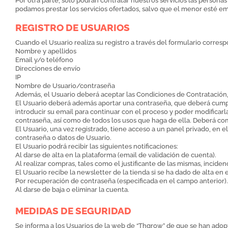
Por otra parte, solo podrán contratar nuestros servicios las person
podamos prestar los servicios ofertados, salvo que el menor esté e
REGISTRO DE USUARIOS
Cuando el Usuario realiza su registro a través del formulario corres
Nombre y apellidos
Email y/o teléfono
Direcciones de envío
IP
Nombre de Usuario/contraseña
Además, el Usuario deberá aceptar las Condiciones de Contratación,
El Usuario deberá además aportar una contraseña, que deberá cumplir
introducir su email para continuar con el proceso y poder modificarl
contraseña, así como de todos los usos que haga de ella. Deberá co
El Usuario, una vez registrado, tiene acceso a un panel privado, en
contraseña o datos de Usuario.
El Usuario podrá recibir las siguientes notificaciones:
Al darse de alta en la plataforma (email de validación de cuenta).
Al realizar compras, tales como el justificante de las mismas, incidenc
El Usuario recibe la newsletter de la tienda si se ha dado de alta en
Por recuperación de contraseña (especificada en el campo anterior).
Al darse de baja o eliminar la cuenta.
MEDIDAS DE SEGURIDAD
Se informa a los Usuarios de la web de “Thgrow” de que se han adopta