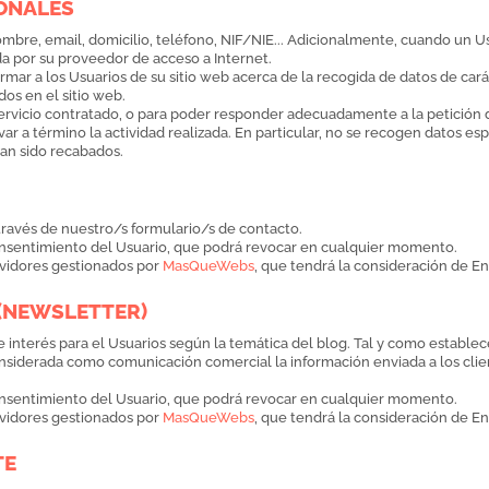
SONALES
ombre, email, domicilio, teléfono, NIF/NIE... Adicionalmente, cuando un U
a por su proveedor de acceso a Internet.
mar a los Usuarios de su sitio web acerca de la recogida de datos de car
os en el sitio web.
ervicio contratado, o para poder responder adecuadamente a la petición d
var a término la actividad realizada. En particular, no se recogen datos
han sido recabados.
 través de nuestro/s formulario/s de contacto.
 consentimiento del Usuario, que podrá revocar en cualquier momento.
rvidores gestionados por
MasQueWebs
, que tendrá la consideración de E
 (NEWSLETTER)
e interés para el Usuarios según la temática del blog. Tal y como estab
considerada como comunicación comercial la información enviada a los clie
 consentimiento del Usuario, que podrá revocar en cualquier momento.
rvidores gestionados por
MasQueWebs
, que tendrá la consideración de E
TE