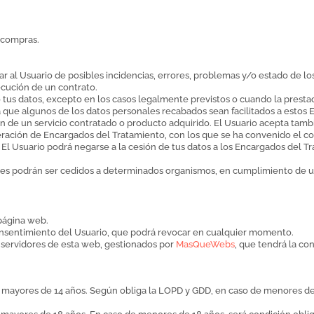
s compras.
ar al Usuario de posibles incidencias, errores, problemas y/o estado de lo
ecución de un contrato.
tus datos, excepto en los casos legalmente previstos o cuando la prestac
 que algunos de los datos personales recabados sean facilitados a estos 
ión de un servicio contratado o producto adquirido. El Usuario acepta tamb
ración de Encargados del Tratamiento, con los que se ha convenido el co
. El Usuario podrá negarse a la cesión de tus datos a los Encargados del T
ntes podrán ser cedidos a determinados organismos, en cumplimiento de u
 página web.
 consentimiento del Usuario, que podrá revocar en cualquier momento.
s servidores de esta web, gestionados por
MasQueWebs
, que tendrá la c
s mayores de 14 años. Según obliga la LOPD y GDD, en caso de menores de 