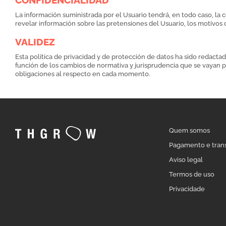
CONFIDENCIALIDAD
La información suministrada por el Usuario tendrá, en todo caso, la co
revelar información sobre las pretensiones del Usuario, los motivos 
VALIDEZ
Esta política de privacidad y de protección de datos ha sido redac
función de los cambios de normativa y jurisprudencia que se vayan p
obligaciones al respecto en cada momento.
Quem somos
Pagamento e tran
Aviso legal
Termos de uso
Privacidade