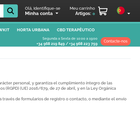
Olá, Identifique-se
Meu carrinho
Minha conta
Artigos:
0
WKIT
HORTA URBANA
CBD TERAPÊUTICO
Segunda a Sexta de 10:00 a 19:00
Contacte-nos
+34 968 219 849
/
+34 968 223 759
ter personal, y garantiza el cumplimiento íntegro de las
s (RGPD) (UE) 2016/679, de 27 de abril, y en la Ley Orgánica
 través de formularios de registro o contacto, o mediante el envío