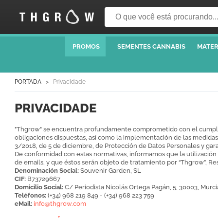
PROMOS
SEMENTES CANNABIS
MATER
PORTADA
Privacidade
PRIVACIDADE
"Thgrow" se encuentra profundamente comprometido con el cumplimie
obligaciones dispuestas, así como la implementación de las medidas
3/2018, de 5 de diciembre, de Protección de Datos Personales y gar
De conformidad con estas normativas, informamos que la utilización d
de emails, y que éstos serán objeto de tratamiento por “Thgrow”, Re
Denominación Social:
Souvenir Garden, SL
CIF:
B73729667
Domicilio Social:
C/ Periodista Nicolás Ortega Pagán, 5, 30003, Murci
Teléfonos:
(+34) 968 219 849 - (+34) 968 223 759
eMail:
info@thgrow.com