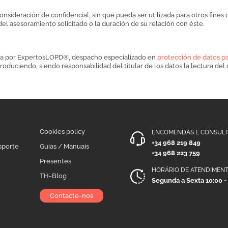
nsideración de confidencial, sin que pueda ser utilizada para otros fines di
del asesoramiento solicitado o la duración de su relación con éste.
tada por ExpertosLOPD®, despacho especializado en
protección de datos pa
roduciendo, siendo responsabilidad del titular de los datos la lectura d
Cookies policy
ENCOMENDAS E CONSULT
+34 968 219 849
sporte
Guias / Manuais
+34 968 223 759
Presentes
HORÁRIO DE ATENDIMEN
TH-Blog
Segunda a Sexta 10:00 -
Contacte-nos