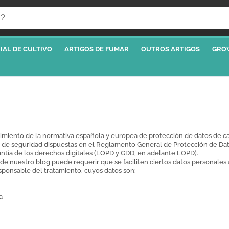
IAL DE CULTIVO
ARTIGOS DE FUMAR
OUTROS ARTIGOS
GRO
nto de la normativa española y europea de protección de datos de carác
 de seguridad dispuestas en el Reglamento General de Protección de Dato
antía de los derechos digitales (LOPD y GDD, en adelante LOPD).
e nuestro blog puede requerir que se faciliten ciertos datos personales a
sponsable del tratamiento, cuyos datos son:
a