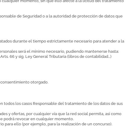
 cualquier momento, sin que ello afecte a la licitud del tratamiento
ponsable de Seguridad o a la autoridad de protección de datos que
ratados durante el tiempo estrictamente necesario para atender a la
s personales será el mínimo necesario, pudiendo mantenerse hasta:
Arts. 66 y sig. Ley General Tributaria (libros de contabilidad…)
l consentimiento otorgado.
en todos los casos Responsable del tratamiento de los datos de sus
des y ofertas, por cualquier vía que la red social permita, así como
 que podrá revocar en cualquier momento.
 para ello (por ejemplo, para la realización de un concurso).