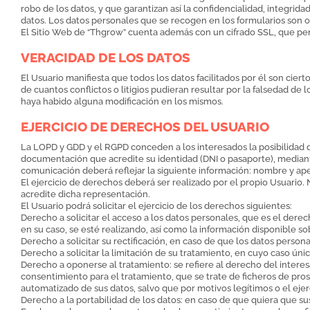
robo de los datos, y que garantizan así la confidencialidad, integri
datos. Los datos personales que se recogen en los formularios son 
El Sitio Web de “Thgrow” cuenta además con un cifrado SSL, que permi
VERACIDAD DE LOS DATOS
El Usuario manifiesta que todos los datos facilitados por él son cie
de cuantos conflictos o litigios pudieran resultar por la falsedad 
haya habido alguna modificación en los mismos.
EJERCICIO DE DERECHOS DEL USUARIO
La LOPD y GDD y el RGPD conceden a los interesados la posibilidad d
documentación que acredite su identidad (DNI o pasaporte), median
comunicación deberá reflejar la siguiente información: nombre y apelli
El ejercicio de derechos deberá ser realizado por el propio Usuari
acredite dicha representación.
El Usuario podrá solicitar el ejercicio de los derechos siguientes:
Derecho a solicitar el acceso a los datos personales, que es el dere
en su caso, se esté realizando, así como la información disponible s
Derecho a solicitar su rectificación, en caso de que los datos perso
Derecho a solicitar la limitación de su tratamiento, en cuyo caso ú
Derecho a oponerse al tratamiento: se refiere al derecho del intere
consentimiento para el tratamiento, que se trate de ficheros de pro
automatizado de sus datos, salvo que por motivos legítimos o el ejer
Derecho a la portabilidad de los datos: en caso de que quiera que sus