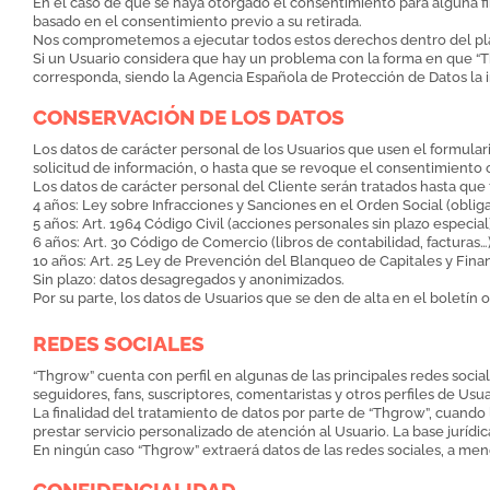
En el caso de que se haya otorgado el consentimiento para alguna fin
basado en el consentimiento previo a su retirada.
Nos comprometemos a ejecutar todos estos derechos dentro del pla
Si un Usuario considera que hay un problema con la forma en que “T
corresponda, siendo la Agencia Española de Protección de Datos la 
CONSERVACIÓN DE LOS DATOS
Los datos de carácter personal de los Usuarios que usen el formular
solicitud de información, o hasta que se revoque el consentimiento
Los datos de carácter personal del Cliente serán tratados hasta que
4 años: Ley sobre Infracciones y Sanciones en el Orden Social (obligaci
5 años: Art. 1964 Código Civil (acciones personales sin plazo especial
6 años: Art. 30 Código de Comercio (libros de contabilidad, facturas…
10 años: Art. 25 Ley de Prevención del Blanqueo de Capitales y Fina
Sin plazo: datos desagregados y anonimizados.
Por su parte, los datos de Usuarios que se den de alta en el boletí
REDES SOCIALES
“Thgrow” cuenta con perfil en algunas de las principales redes soci
seguidores, fans, suscriptores, comentaristas y otros perfiles de Usu
La finalidad del tratamiento de datos por parte de “Thgrow”, cuando la
prestar servicio personalizado de atención al Usuario. La base jurí
En ningún caso “Thgrow” extraerá datos de las redes sociales, a men