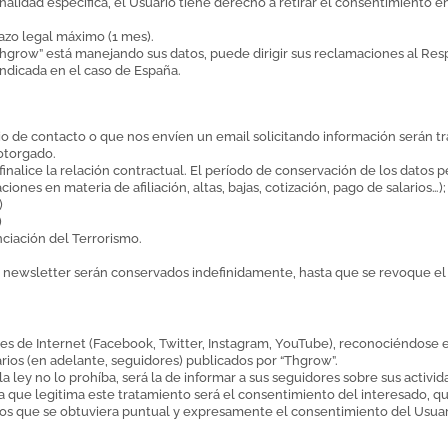
alidad específica, el Usuario tiene derecho a retirar el consentimiento en
zo legal máximo (1 mes).
hgrow” está manejando sus datos, puede dirigir sus reclamaciones al Res
indicada en el caso de España.
io de contacto o que nos envíen un email solicitando información serán t
 otorgado.
 finalice la relación contractual. El período de conservación de los dato
ones en materia de afiliación, altas, bajas, cotización, pago de salarios…); 
)
)
nciación del Terrorismo.
n o newsletter serán conservados indefinidamente, hasta que se revoque e
ales de Internet (Facebook, Twitter, Instagram, YouTube), reconociéndose 
arios (en adelante, seguidores) publicados por “Thgrow”.
 ley no lo prohíba, será la de informar a sus seguidores sobre sus activida
dica que legitima este tratamiento será el consentimiento del interesado,
os que se obtuviera puntual y expresamente el consentimiento del Usuario