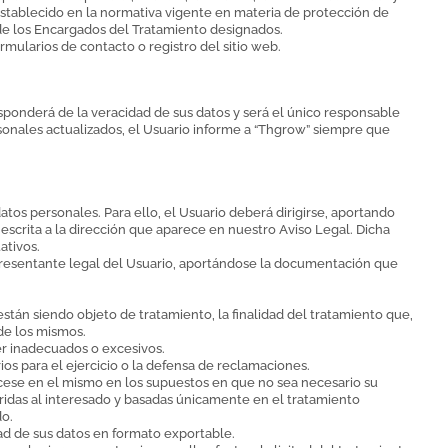
 establecido en la normativa vigente en materia de protección de
 de los Encargados del Tratamiento designados.
mularios de contacto o registro del sitio web.
esponderá de la veracidad de sus datos y será el único responsable
rsonales actualizados, el Usuario informe a “Thgrow” siempre que
tos personales. Para ello, el Usuario deberá dirigirse, aportando
escrita a la dirección que aparece en nuestro Aviso Legal. Dicha
ativos.
epresentante legal del Usuario, aportándose la documentación que
están siendo objeto de tratamiento, la finalidad del tratamiento que,
 de los mismos.
ser inadecuados o excesivos.
os para el ejercicio o la defensa de reclamaciones.
e cese en el mismo en los supuestos en que no sea necesario su
eridas al interesado y basadas únicamente en el tratamiento
do.
dad de sus datos en formato exportable.