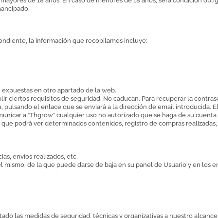
as mayores de 18 años. En caso de menores de 18 años, será condición obli
mancipado.
pondiente, la información que recopilamos incluye:
 expuestas en otro apartado de la web.
 ciertos requisitos de seguridad. No caducan. Para recuperar la contrase
a, pulsando el enlace que se enviará a la dirección de email introducida. 
municar a “Thgrow” cualquier uso no autorizado que se haga de su cuenta
 el que podrá ver determinados contenidos, registro de compras realizada
ias, envíos realizados, etc.
 el mismo, de la que puede darse de baja en su panel de Usuario y en los e
do las medidas de seguridad, técnicas y organizativas a nuestro alcance p