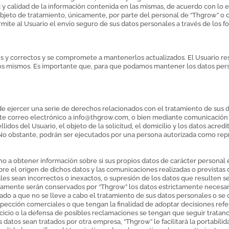
dad y calidad de la información contenida en las mismas, de acuerdo con lo
objeto de tratamiento, únicamente, por parte del personal de “Thgrow” o
te al Usuario el envío seguro de sus datos personales a través de los for
rtos y correctos y se compromete a mantenerlos actualizados. El Usuario r
de los mismos. Es importante que, para que podamos mantener los datos pe
e ejercer una serie de derechos relacionados con el tratamiento de sus da
te correo electrónico a
info@thgrow.com
, o bien mediante comunicación 
dos del Usuario, el objeto de la solicitud, el domicilio y los datos acredit
o. No obstante, podrán ser ejecutados por una persona autorizada como r
cho a obtener información sobre si sus propios datos de carácter personal 
obre el origen de dichos datos y las comunicaciones realizadas o previstas
nales sean incorrectos o inexactos, o supresión de los datos que resulten 
nicamente serán conservados por “Thgrow” los datos estrictamente necesari
sado a que no se lleve a cabo el tratamiento de sus datos personales o s
spección comerciales o que tengan la finalidad de adoptar decisiones ref
cicio o la defensa de posibles reclamaciones se tengan que seguir tratan
 datos sean tratados por otra empresa, “Thgrow” le facilitará la portabili