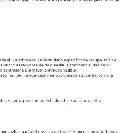
gatoria el consentimiento de sus padres o tutores legales para que
ña el Usuario debe ir al formulario específico de recuperación e
El Usuario es responsable de guardar la confidencialidad de su
 o contraseña a la mayor brevedad posible.
s, etc. También puede gestionar opciones de su cuenta, como la
nlaces correspondientes incluidos al pie de la newsletter.
ara evitar la pérdida, mal uso, alteración, acceso no autorizado y