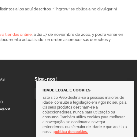
stintos a los aquí descritos. “Thgrow” se obliga a no divulgar ni
ra tiendas online
, a día 17 de noviembre de 2020, y podrá variar en
el documento actualizado, en orden a conocer sus derechos y
Siga-nos!
AS
IDADE LEGAL E COOKIES
Este sítio Web destina-se a pessoas maiores de
TO
idade, consulte a legislação em vigor no seu país.
Os seus produtos destinam-se a
 19:00
coleccionadores, nunca para utilização ou
consumo. Também utiliza cookies para melhorar
a navegação, se continuar a navegar
entendemos que é maior de idade e que aceita a
nossa
política de cookies.