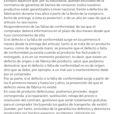
Excepto aquellos que, por su naturaleza, quedan excluidos de la
normativa de garantías de bienes de consumo, todos nuestros
productos están garantizados a nivel nacional, frente a defectos de
fabricación durante tres años a partir de la fecha de la compra (o
fecha de entrega, si ésta es posterior), o de un año en caso de que el
artículo no sea nuevo.
Responderemos de las faltas de conformidad, de las que el
comprador deberá informarnos en el plazo de dos meses desde que
tuvo conocimiento de ella.
Si el defecto o la falta de conformidad surge en los primeros 6
meses desde la entrega del artículo, tanto si se trata de un producto
nuevo, como de segunda mano, se presume que el defecto o falta
de conformidad ya existía cuando el producto fue facturado (o
entregado, si es en un momento posterior), es decir, que existe un
defecto de origen o de fábrica del producto, salvo que podamos
demostrar que el defecto o falta de conformidad no es de origen
sino que se debe, por ejemplo, a un mal uso o mantenimiento dado
por el comprador.
Por su parte, si el defecto o la falta de conformidad surge a partir de
los 6 primeros meses y hasta los 3 años, la presunción de que el
defecto viene de fábrica no existe.
En caso de producto defectuoso, podremos proceder, según
corresponda, a la reparación, sustitución, rebaja del precio o
resolución del contrato, gestiones que serán totalmente gratuitas
para el comprador (incluyendo los gastos de transporte, de existir).
Quedan, por tanto, excluidos de la garantía los defectos y deterioros
producidos por hechos externos, accidentes, utilización no