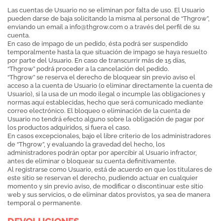
Las cuentas de Usuario no se eliminan por falta de uso. El Usuario
pueden darse de baja solicitando la misma al personal de “Thgrow”,
enviando un email a
info@thgrow.com
o a través del perfil de su
cuenta.
En caso de impago de un pedido, ésta podrá ser suspendido
temporalmente hasta la que situación de impago se haya resuelto
por parte del Usuario. En caso de transcurrir más de 15 días,
“Thgrow” podrá proceder a la cancelación del pedido.
“Thgrow” se reserva el derecho de bloquear sin previo aviso el
acceso a la cuenta de Usuario (o eliminar directamente la cuenta de
Usuario), si la usa de un modo ilegal o incumple las obligaciones y
normas aquí establecidas, hecho que será comunicado mediante
correo electrónico. El bloqueo o eliminación de la cuenta de
Usuario no tendrá efecto alguno sobre la obligación de pagar por
los productos adquiridos, si fuera el caso.
En casos excepcionales, bajo el libre criterio de los administradores
de “Thgrow”, y evaluando la gravedad del hecho, los
administradores podrán optar por apercibir al Usuario infractor,
antes de eliminar o bloquear su cuenta definitivamente.
Al registrarse como Usuario, está de acuerdo en que los titulares de
este sitio se reservan el derecho, pudiendo actuar en cualquier
momento y sin previo aviso, de modificar o discontinuar este sitio
web y sus servicios, o de eliminar datos provistos, ya sea de manera
temporal o permanente.