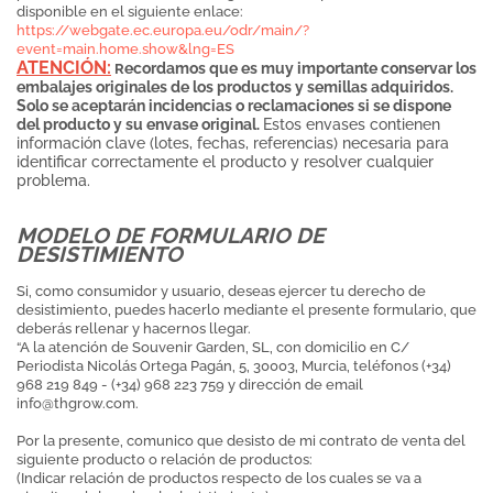
disponible en el siguiente enlace:
https://webgate.ec.europa.eu/odr/main/?
event=main.home.show&lng=ES
ATENCIÓN:
ecordamos que es muy importante conservar los
R
embalajes originales de los productos y semillas adquiridos.
Solo se aceptarán incidencias o reclamaciones si se dispone
del producto y su envase original.
Estos envases contienen
información clave (lotes, fechas, referencias) necesaria para
identificar correctamente el producto y resolver cualquier
problema.
MODELO DE FORMULARIO DE
DESISTIMIENTO
Si, como consumidor y usuario, deseas ejercer tu derecho de
desistimiento, puedes hacerlo mediante el presente formulario, que
deberás rellenar y hacernos llegar.
“A la atención de Souvenir Garden, SL, con domicilio en C/
Periodista Nicolás Ortega Pagán, 5, 30003, Murcia, teléfonos (+34)
968 219 849 - (+34) 968 223 759 y dirección de email
info@thgrow.com
.
Por la presente, comunico que desisto de mi contrato de venta del
siguiente producto o relación de productos:
(Indicar relación de productos respecto de los cuales se va a