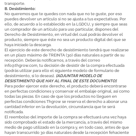
transporte.
B. Desistimiento:
No queremos que te quedes con nada que no te guste, por eso
puedes devolver un artículo si no se ajusta a tus expectativas. Por
ello, de acuerdo a lo establecido en la LGDCU, y siempre que seas
un comprador de un artículo para uso particular, dispones del
Derecho de Desistimiento, en virtud del cual podrás devolver el
producto, siempre que éste no sea un producto digital del que se
haya iniciado la descarga.
El ejercicio de este derecho de desistimiento tendrá que realizarse
en un plazo máximo de TREINTA (30) días naturales a partir de su
recepción. Deberás notificarnos, a través del correo
info@thgrow.com
, tu decisión de desistir de la compra efectuada
(podrás utilizar para ello el siguiente modelo de formulario de
desistimiento, si lo deseas).
[ADJUNTAR MODELO DE
DESISTIMIENTO QUE HAY AL FINAL DE ESTE DOCUMENTO]
Para poder ejercer este derecho, el producto deberá encontrarse
en perfectas condiciones y conservar el embalaje original, así como
todas las piezas. En caso de que los productos no lleguen en
perfectas condiciones Thgrow se reserva el derecho a abonar una
cantidad inferior en la devolución, circunstancia que te será
notificada.
El reembolso del importe de la compra se efectuará una vez haya
sido comprobado el estado de la mercancía, a través del mismo
medio de pago utilizado en la compra y, en todo caso, antes de que
hayan transcurrido 30 días naturales desde la recepción fehaciente