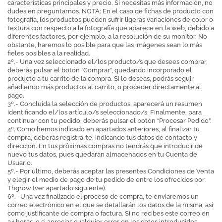
características principales y precio. Si necesitas más información, no
dudes en preguntarnos. NOTA: En el caso de fichas de producto con
fotografía, los productos pueden sufrir ligeras variaciones de color o
textura con respecto a la fotografía que aparece en la web, debido a
diferentes factores, por ejemplo, a la resolución de su monitor. No
obstante, haremos lo posible para que las imágenes sean lo más
fieles posibles a la realidad.
2º.- Una vez seleccionado el/los producto/s que desees comprar,
deberás pulsar el botón “Comprar”, quedando incorporado el
producto a tu carrito de la compra. Si lo deseas, podrás seguir
añadiendo más productos al carrito, o proceder directamente al
pago.
3º.- Concluida la selección de productos, aparecerá un resumen
identificando el/los artículo/s seleccionado/s. Finalmente, para
continuar con tu pedido, deberás pulsar el botón “Procesar Pedido”.
4º. Como hemos indicado en apartados anteriores, al finalizar tu
compra, deberás registrarte, indicando tus datos de contacto y
dirección. En tus próximas compras no tendrás que introducir de
nuevo tus datos, pues quedarán almacenados en tu Cuenta de
Usuario.
5º.- Por último, deberás aceptar las presentes Condiciones de Venta
y elegir el medio de pago de tu pedido de entre los ofrecidos por
Thgrow (ver apartado siguiente).
6º.- Una vez finalizado el proceso de compra, te enviaremos un
correo electrónico en el que se detallarán los datos de la misma, así
como justificante de compra o factura. Si no recibes este correo en
24 horas, o si aprecias cualquier error en los datos introducidos,