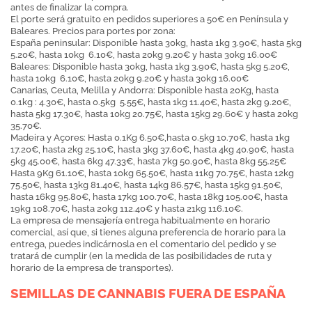
antes de finalizar la compra.
El porte será gratuito en pedidos superiores a 50€ en Península y
Baleares. Precios para portes por zona:
España peninsular: Disponible hasta 30kg, hasta 1kg 3.90€, hasta 5kg
5.20€, hasta 10kg 6.10€, hasta 20kg 9.20€ y hasta 30kg 16.00€
Baleares: Disponible hasta 30kg, hasta 1kg 3.90€, hasta 5kg 5.20€,
hasta 10kg 6.10€, hasta 20kg 9.20€ y hasta 30kg 16.00€
Canarias, Ceuta, Melilla y Andorra: Disponible hasta 20Kg, hasta
0.1kg : 4.30€, hasta 0.5kg 5.55€, hasta 1kg 11.40€, hasta 2kg 9.20€,
hasta 5kg 17.30€, hasta 10kg 20.75€, hasta 15kg 29.60€ y hasta 20kg
35.70€.
Madeira y Açores: Hasta 0.1Kg 6.50€,hasta 0.5kg 10.70€, hasta 1kg
17.20€, hasta 2kg 25.10€, hasta 3kg 37.60€, hasta 4kg 40.90€, hasta
5kg 45.00€, hasta 6kg 47.33€, hasta 7kg 50.90€, hasta 8kg 55.25€
Hasta 9Kg 61.10€, hasta 10kg 65.50€, hasta 11kg 70.75€, hasta 12kg
75.50€, hasta 13kg 81.40€, hasta 14kg 86.57€, hasta 15kg 91.50€,
hasta 16kg 95.80€, hasta 17kg 100.70€, hasta 18kg 105.00€, hasta
19kg 108.70€, hasta 20kg 112.40€ y hasta 21kg 116.10€.
La empresa de mensajería entrega habitualmente en horario
comercial, así que, si tienes alguna preferencia de horario para la
entrega, puedes indicárnosla en el comentario del pedido y se
tratará de cumplir (en la medida de las posibilidades de ruta y
horario de la empresa de transportes).
SEMILLAS DE CANNABIS FUERA DE ESPAÑA