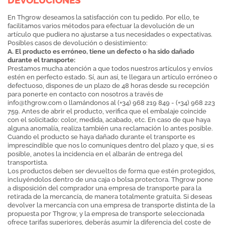
DEVOLUCIONES
En Thgrow deseamos la satisfacción con tu pedido. Por ello, te
facilitamos varios métodos para efectuar la devolución de un
artículo que pudiera no ajustarse a tus necesidades o expectativas.
Posibles casos de devolución o desistimiento:
A. El producto es erróneo, tiene un defecto o ha sido dañado
durante el transporte:
Prestamos mucha atención a que todos nuestros artículos y envíos
estén en perfecto estado. Sí, aun así, te llegara un artículo erróneo o
defectuoso, dispones de un plazo de 48 horas desde su recepción
para ponerte en contacto con nosotros a través de
info@thgrow.com
o llamándonos al (+34) 968 219 849 - (+34) 968 223
759. Antes de abrir el producto, verifica que el embalaje coincide
con el solicitado: color, medida, acabado, etc. En caso de que haya
alguna anomalía, realiza también una reclamación lo antes posible.
Cuando el producto se haya dañado durante el transporte es
imprescindible que nos lo comuniques dentro del plazo y que, si es
posible, anotes la incidencia en el albarán de entrega del
transportista.
Los productos deben ser devueltos de forma que estén protegidos,
incluyéndolos dentro de una caja o bolsa protectora. Thgrow pone
a disposición del comprador una empresa de transporte para la
retirada de la mercancía, de manera totalmente gratuita. Si deseas
devolver la mercancía con una empresa de transporte distinta de la
propuesta por Thgrow, y la empresa de transporte seleccionada
ofrece tarifas superiores, deberás asumir la diferencia del coste de