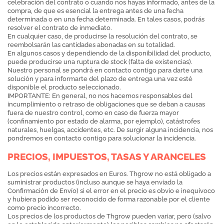
celebración del contrato o cuando nos hayas informado, antes de la
compra, de que es esencial la entrega antes de una fecha
determinada o en una fecha determinada. En tales casos, podrás
resolver el contrato de inmediato.
En cualquier caso, de producirse la resolución del contrato, se
reembolsarán las cantidades abonadas en su totalidad.
En algunos casos y dependiendo de la disponibilidad del producto,
puede producirse una ruptura de stock (falta de existencias).
Nuestro personal se pondrá en contacto contigo para darte una
solución y para informarte del plazo de entrega una vez esté
disponible el producto seleccionado.
IMPORTANTE: En general, no nos hacemos responsables del
incumplimiento o retraso de obligaciones que se deban a causas
fuera de nuestro control, como en caso de fuerza mayor
(confinamiento por estado de alarma, por ejemplo), catástrofes
naturales, huelgas, accidentes, etc. De surgir alguna incidencia, nos
pondremos en contacto contigo para solucionar la incidencia.
PRECIOS, IMPUESTOS, TASAS Y ARANCELES
Los precios están expresados en Euros. Thgrow no está obligado a
suministrar productos (incluso aunque se haya enviado la
Confirmación de Envío) si el error en el precio es obvio e inequívoco
y hubiera podido ser reconocido de forma razonable por el cliente
como precio incorrecto.
Los precios de los productos de Thgrow pueden variar, pero (salvo