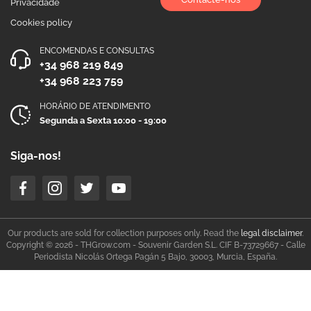
Privacidade
Cookies policy
ENCOMENDAS E CONSULTAS
+34 968 219 849
+34 968 223 759
HORÁRIO DE ATENDIMENTO
Segunda a Sexta 10:00 - 19:00
Siga-nos!
Our products are sold for collection purposes only. Read the
legal disclaimer
.
Copyright © 2026 - THGrow.com - Souvenir Garden S.L. CIF B-73729667 - Calle
Periodista Nicolás Ortega Pagán 5 Bajo, 30003, Murcia, España.