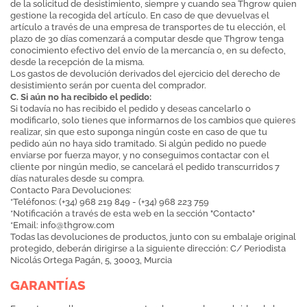
de la solicitud de desistimiento, siempre y cuando sea Thgrow quien
gestione la recogida del artículo. En caso de que devuelvas el
artículo a través de una empresa de transportes de tu elección, el
plazo de 30 días comenzará a computar desde que Thgrow tenga
conocimiento efectivo del envío de la mercancía o, en su defecto,
desde la recepción de la misma.
Los gastos de devolución derivados del ejercicio del derecho de
desistimiento serán por cuenta del comprador.
C. Si aún no ha recibido el pedido:
Si todavía no has recibido el pedido y deseas cancelarlo o
modificarlo, solo tienes que informarnos de los cambios que quieres
realizar, sin que esto suponga ningún coste en caso de que tu
pedido aún no haya sido tramitado. Si algún pedido no puede
enviarse por fuerza mayor, y no conseguimos contactar con el
cliente por ningún medio, se cancelará el pedido transcurridos 7
días naturales desde su compra.
Contacto Para Devoluciones:
*Teléfonos: (+34) 968 219 849 - (+34) 968 223 759
*Notificación a través de esta web en la sección "Contacto"
*Email:
info@thgrow.com
Todas las devoluciones de productos, junto con su embalaje original
protegido, deberán dirigirse a la siguiente dirección: C/ Periodista
Nicolás Ortega Pagán, 5, 30003, Murcia
GARANTÍAS