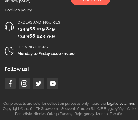
Privacy policy
Cookies policy
ORDERS AND INQUIRIES
+34 968 219 849
+34 968 223 759
OPENING HOURS
Monday to Friday 10:00 - 19:00
Follow us!
Our products are sold for collection purposes only. Read the
legal disclaimer
.
Copyright © 2026 - THGrow.com - Souvenir Garden S.L. CIF B-73729667 - Calle
Periodista Nicolás Ortega Pagán 5 Bajo, 30003, Murcia, España.