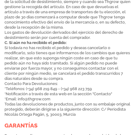
de la solicitud de desistimiento, siempre y cuando sea Thgrow quien
gestione la recogida del artículo. En caso de que devuelvas el
artículo a través de una empresa de transportes de tu elección, el
plazo de 30 días comenzará a computar desde que Thgrow tenga
conocimiento efectivo del envío de la mercancía o, en su defecto,
desde la recepción de la misma.
Los gastos de devolución derivados del ejercicio del derecho de
desistimiento serán por cuenta del comprador.
C. Si aún no ha recibido el pedido:
Si todavía no has recibido el pedido y deseas cancelarlo o
modificarlo, solo tienes que informarnos de los cambios que quieres
realizar, sin que esto suponga ningún coste en caso de que tu
pedido aún no haya sido tramitado. Si algún pedido no puede
enviarse por fuerza mayor, y no conseguimos contactar con el
cliente por ningún medio, se cancelará el pedido transcurridos 7
días naturales desde su compra.
Contacto Para Devoluciones:
*Teléfonos: (+34) 968 219 849 - (+34) 968 223 759
*Notificación a través de esta web en la sección "Contacto"
*Email:
info@thgrow.com
Todas las devoluciones de productos, junto con su embalaje original
protegido, deberán dirigirse a la siguiente dirección: C/ Periodista
Nicolás Ortega Pagán, 5, 30003, Murcia
GARANTÍAS