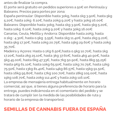
antes de finalizar la compra.
El porte será gratuito en pedidos superiores a 50€ en Península y
Baleares. Precios para portes por zona:
España peninsular: Disponible hasta 30kg, hasta 1kg 3.90€, hasta 5kg
5.20€, hasta 10kg 6.10€, hasta 20kg 9.20€ y hasta 30kg 16.00€
Baleares: Disponible hasta 30kg, hasta 1kg 3.90€, hasta 5kg 5.20€,
hasta 10kg 6.10€, hasta 20kg 9.20€ y hasta 30kg 16.00€
Canarias, Ceuta, Melilla y Andorra: Disponible hasta 20Kg, hasta
0.1kg : 4.30€, hasta 0.5kg 5.55€, hasta 1kg 11.40€, hasta 2kg 9.20€,
hasta 5kg 17.30€, hasta 10kg 20.75€, hasta 15kg 29.60€ y hasta 20kg
35.70€.
Madeira y Açores: Hasta 0.1Kg 6.50€,hasta 0.5kg 10.70€, hasta 1kg
17.20€, hasta 2kg 25.10€, hasta 3kg 37.60€, hasta 4kg 40.90€, hasta
5kg 45.00€, hasta 6kg 47.33€, hasta 7kg 50.90€, hasta 8kg 55.25€
Hasta 9Kg 61.10€, hasta 10kg 65.50€, hasta 11kg 70.75€, hasta 12kg
75.50€, hasta 13kg 81.40€, hasta 14kg 86.57€, hasta 15kg 91.50€,
hasta 16kg 95.80€, hasta 17kg 100.70€, hasta 18kg 105.00€, hasta
19kg 108.70€, hasta 20kg 112.40€ y hasta 21kg 116.10€.
La empresa de mensajería entrega habitualmente en horario
comercial, así que, si tienes alguna preferencia de horario para la
entrega, puedes indicárnosla en el comentario del pedido y se
tratará de cumplir (en la medida de las posibilidades de ruta y
horario de la empresa de transportes).
SEMILLAS DE CANNABIS FUERA DE ESPAÑA