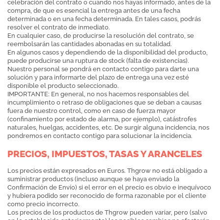
celebración del contrato o cuando nos hayas informado, antes de la
compra, de que es esencial la entrega antes de una fecha
determinada o en una fecha determinada. En tales casos, podrás
resolver el contrato de inmediato.
En cualquier caso, de producirse la resolución del contrato, se
reembolsarán las cantidades abonadas en su totalidad.
En algunos casos y dependiendo de la disponibilidad del producto,
puede producirse una ruptura de stock (falta de existencias).
Nuestro personal se pondrá en contacto contigo para darte una
solución y para informarte del plazo de entrega una vez esté
disponible el producto seleccionado.
IMPORTANTE: En general, no nos hacemos responsables del
incumplimiento o retraso de obligaciones que se deban a causas
fuera de nuestro control, como en caso de fuerza mayor
(confinamiento por estado de alarma, por ejemplo), catástrofes
naturales, huelgas, accidentes, etc. De surgir alguna incidencia, nos
pondremos en contacto contigo para solucionar la incidencia.
PRECIOS, IMPUESTOS, TASAS Y ARANCELES
Los precios están expresados en Euros. Thgrow no está obligado a
suministrar productos (incluso aunque se haya enviado la
Confirmación de Envío) si el error en el precio es obvio e inequívoco
y hubiera podido ser reconocido de forma razonable por el cliente
como precio incorrecto.
Los precios de los productos de Thgrow pueden variar, pero (salvo