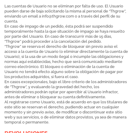
Las cuentas de Usuario no se eliminan por falta de uso. El Usuario
pueden darse de baja solicitando la misma al personal de “Thgrow”,
enviando un email a
info@thgrow.com
o a través del perfil de su
cuenta.
En caso de impago de un pedido, ésta podrá ser suspendido
temporalmente hasta la que situación de impago se haya resuelto
por parte del Usuario. En caso de transcurrir más de 15 días,
“Thgrow” podrá proceder a la cancelación del pedido.
“Thgrow” se reserva el derecho de bloquear sin previo aviso el
acceso a la cuenta de Usuario (o eliminar directamente la cuenta de
Usuario), si la usa de un modo ilegal o incumple las obligaciones y
normas aquí establecidas, hecho que será comunicado mediante
correo electrónico. El bloqueo o eliminación de la cuenta de
Usuario no tendrá efecto alguno sobre la obligación de pagar por
los productos adquiridos, si fuera el caso.
En casos excepcionales, bajo el libre criterio de los administradores
de “Thgrow”, y evaluando la gravedad del hecho, los
administradores podrán optar por apercibir al Usuario infractor,
antes de eliminar o bloquear su cuenta definitivamente.
Al registrarse como Usuario, está de acuerdo en que los titulares de
este sitio se reservan el derecho, pudiendo actuar en cualquier
momento y sin previo aviso, de modificar o discontinuar este sitio
web y sus servicios, o de eliminar datos provistos, ya sea de manera
temporal o permanente.