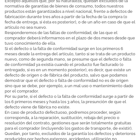
Excepto aquellos que, por su naturaleza, quedan excluidos de la
normativa de garantías de bienes de consumo, todos nuestros
productos están garantizados a nivel nacional, frente a defectos de
fabricación durante tres años a partir de la fecha de la compra (o
fecha de entrega, si ésta es posterior), o de un año en caso de que el
artículo no sea nuevo.
Responderemos de las faltas de conformidad, de las que el
comprador deberá informarnos en el plazo de dos meses desde que
tuvo conocimiento de ella.
Si el defecto o la falta de conformidad surge en los primeros 6
meses desde la entrega del artículo, tanto si se trata de un producto
nuevo, como de segunda mano, se presume que el defecto o falta
de conformidad ya existía cuando el producto fue facturado (o
entregado, si es en un momento posterior), es decir, que existe un
defecto de origen o de fábrica del producto, salvo que podamos
demostrar que el defecto o falta de conformidad no es de origen
sino que se debe, por ejemplo, a un mal uso o mantenimiento dado
por el comprador.
Por su parte, si el defecto o la falta de conformidad surge a partir de
los 6 primeros meses y hasta los 3 años, la presunción de que el
defecto viene de fábrica no existe.
En caso de producto defectuoso, podremos proceder, según
corresponda, a la reparación, sustitución, rebaja del precio o
resolución del contrato, gestiones que serán totalmente gratuitas
para el comprador (incluyendo los gastos de transporte, de existir).
Quedan, por tanto, excluidos de la garantía los defectos y deterioros
producidos por hechos externos, accidentes, utilización no