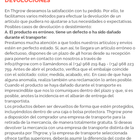
DEVOLUCIONES
En Thgrow deseamos la satisfacción con tu pedido. Por ello, te
facilitamos varios métodos para efectuar la devolución de un
artículo que pudiera no ajustarse a tus necesidades o expectativas.
Posibles casos de devolución o desistimiento:
A. El producto es erróneo, tiene un defecto o ha sido dañado
durante el transporte:
Prestamos mucha atención a que todos nuestros artículos y envíos
estén en perfecto estado. Sí, aun así, te llegara un artículo erróneo o
defectuoso, dispones de un plazo de 48 horas desde su recepción
para ponerte en contacto con nosotros a través de
info@thgrow.com
o llamándonos al (+34) 968 219 849 - (+34) 968 223
759. Antes de abrir el producto, verifica que el embalaje coincide
con el solicitado: color, medida, acabado, etc. En caso de que haya
alguna anomalía, realiza también una reclamación lo antes posible.
Cuando el producto se haya dañado durante el transporte es
imprescindible que nos lo comuniques dentro del plazo y que, si es
posible, anotes la incidencia en el albarán de entrega del
transportista.
Los productos deben ser devueltos de forma que estén protegidos,
incluyéndolos dentro de una caja o bolsa protectora. Thgrow pone
a disposición del comprador una empresa de transporte para la
retirada de la mercancía, de manera totalmente gratuita. Si deseas
devolver la mercancía con una empresa de transporte distinta de la
propuesta por Thgrow, y la empresa de transporte seleccionada
ofrece tarifas superiores, deberás asumir la diferencia del coste de