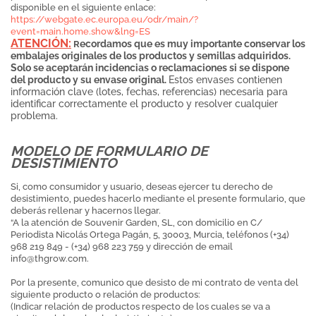
disponible en el siguiente enlace:
https://webgate.ec.europa.eu/odr/main/?
event=main.home.show&lng=ES
ATENCIÓN:
ecordamos que es muy importante conservar los
R
embalajes originales de los productos y semillas adquiridos.
Solo se aceptarán incidencias o reclamaciones si se dispone
del producto y su envase original.
Estos envases contienen
información clave (lotes, fechas, referencias) necesaria para
identificar correctamente el producto y resolver cualquier
problema.
MODELO DE FORMULARIO DE
DESISTIMIENTO
Si, como consumidor y usuario, deseas ejercer tu derecho de
desistimiento, puedes hacerlo mediante el presente formulario, que
deberás rellenar y hacernos llegar.
“A la atención de Souvenir Garden, SL, con domicilio en C/
Periodista Nicolás Ortega Pagán, 5, 30003, Murcia, teléfonos (+34)
968 219 849 - (+34) 968 223 759 y dirección de email
info@thgrow.com
.
Por la presente, comunico que desisto de mi contrato de venta del
siguiente producto o relación de productos:
(Indicar relación de productos respecto de los cuales se va a