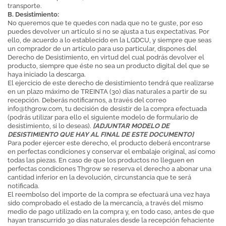
transporte.
B. Desistimiento:
No queremos que te quedes con nada que no te guste, por eso
puedes devolver un artículo si no se ajusta a tus expectativas. Por
ello, de acuerdo a lo establecido en la LGDCU, y siempre que seas
un comprador de un artículo para uso particular, dispones del
Derecho de Desistimiento, en virtud del cual podrás devolver el
producto, siempre que éste no sea un producto digital del que se
haya iniciado la descarga.
El ejercicio de este derecho de desistimiento tendrá que realizarse
en un plazo máximo de TREINTA (30) días naturales a partir de su
recepción. Deberás notificarnos, a través del correo
info@thgrow.com
, tu decisión de desistir de la compra efectuada
(podrás utilizar para ello el siguiente modelo de formulario de
desistimiento, si lo deseas).
[ADJUNTAR MODELO DE
DESISTIMIENTO QUE HAY AL FINAL DE ESTE DOCUMENTO]
Para poder ejercer este derecho, el producto deberá encontrarse
en perfectas condiciones y conservar el embalaje original, así como
todas las piezas. En caso de que los productos no lleguen en
perfectas condiciones Thgrow se reserva el derecho a abonar una
cantidad inferior en la devolución, circunstancia que te será
notificada.
El reembolso del importe de la compra se efectuará una vez haya
sido comprobado el estado de la mercancía, a través del mismo
medio de pago utilizado en la compra y, en todo caso, antes de que
hayan transcurrido 30 días naturales desde la recepción fehaciente