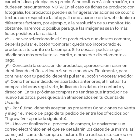
características principales y precio. Si necesitas más información, no
dudes en preguntarnos. NOTA: En el caso de fichas de producto con
fotografía, los productos pueden sufrir ligeras variaciones de color o
textura con respecto a la fotografía que aparece en la web, debido a
diferentes factores, por ejemplo, a la resolución de su monitor. No
obstante, haremos lo posible para que las imágenes sean lo más
fieles posibles a la realidad.
2º.- Una vez seleccionado el/los producto/s que desees comprar,
deberás pulsar el botón “Comprar”, quedando incorporado el
producto a tu carrito de la compra. Si lo deseas, podrás seguir
añadiendo más productos al carrito, o proceder directamente al
pago.
3º.- Concluida la selección de productos, aparecerá un resumen
identificando el/los artículo/s seleccionado/s. Finalmente, para
continuar con tu pedido, deberás pulsar el botón “Procesar Pedido”.
4º. Como hemos indicado en apartados anteriores, al finalizar tu
compra, deberás registrarte, indicando tus datos de contacto y
dirección. En tus próximas compras no tendrás que introducir de
nuevo tus datos, pues quedarán almacenados en tu Cuenta de
Usuario.
5º.- Por último, deberás aceptar las presentes Condiciones de Venta
y elegir el medio de pago de tu pedido de entre los ofrecidos por
Thgrow (ver apartado siguiente).
6º.- Una vez finalizado el proceso de compra, te enviaremos un
correo electrónico en el que se detallarán los datos de la misma, así
como justificante de compra o factura. Si no recibes este correo en
24 horas, o si aprecias cualquier error en los datos introducidos,