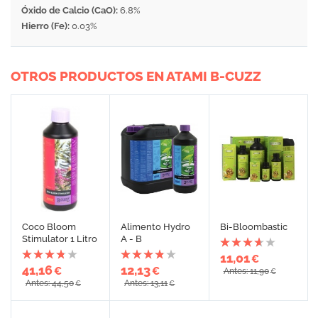
Óxido de Calcio (CaO):
6.8%
Hierro (Fe):
0.03%
OTROS PRODUCTOS EN ATAMI B-CUZZ
Coco Bloom
Alimento Hydro
Bi-Bloombastic
Stimulator 1 Litro
A - B
11,01
€
41,16
12,13
€
€
Antes: 11,90
€
Antes: 44,50
Antes: 13,11
€
€