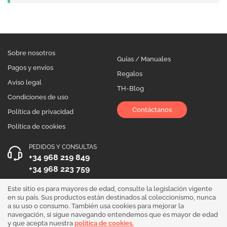
Sobre nosotros
Guías / Manuales
Pagos y envíos
Regalos
Aviso legal
TH-Blog
Condiciones de uso
Contáctanos
Política de privacidad
Política de cookies
PEDIDOS Y CONSULTAS
+34 968 219 849
+34 968 223 759
HORARIO DE ATENCIÓN
Este sitio es para mayores de edad, consulte la legislación vigente
en su país. Sus productos están destinados al coleccionismo, nunca
Lunes a Viernes 10:00 - 19:00
a su uso o consumo. También usa cookies para mejorar la
navegación, si sigue navegando entendemos que es mayor de edad
¡Síguenos!
y que acepta nuestra
política de cookies.