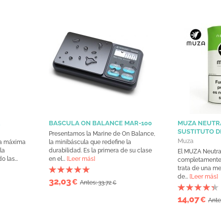
R
BASCULA ON BALANCE MAR-100
MUZA NEUTRA
SUSTITUTO D
Presentamos la Marine de On Balance,
Muza
la máxima
la minibáscula que redefine la
la
durabilidad. Es la primera de su clase
El MUZA Neutral
 las...
en el...
[Leer más]
completamente n
trata de una me
de...
[Leer más]
32,03
€
Antes: 33,72
€
14,07
€
Ante