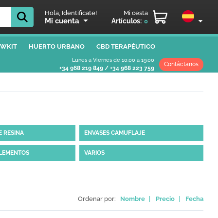
Hola, Identifícate!
Mi cesta
Mi cuenta
Artículos:
0
WKIT
HUERTO URBANO
CBD TERAPÉUTICO
Lunes a Viernes de 10:00 a 19:00
Contáctanos
+34 968 219 849
/
+34 968 223 759
E RESINA
ENVASES CAMUFLAJE
PLEMENTOS
VARIOS
Ordenar por:
Nombre
|
Precio
|
Fecha