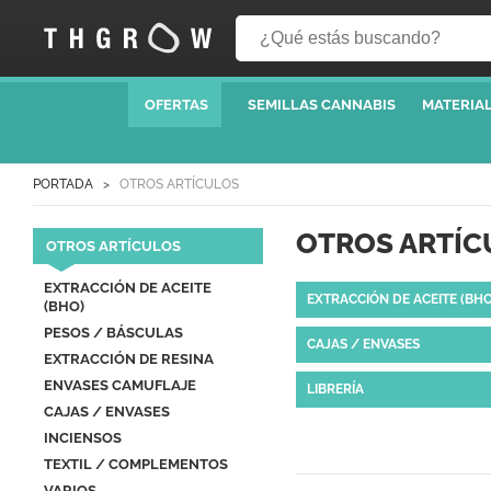
OFERTAS
SEMILLAS CANNABIS
MATERIAL
PORTADA
OTROS ARTÍCULOS
OTROS ARTÍC
OTROS ARTÍCULOS
EXTRACCIÓN DE ACEITE
EXTRACCIÓN DE ACEITE (BHO
(BHO)
PESOS / BÁSCULAS
CAJAS / ENVASES
EXTRACCIÓN DE RESINA
ENVASES CAMUFLAJE
LIBRERÍA
CAJAS / ENVASES
INCIENSOS
TEXTIL / COMPLEMENTOS
VARIOS