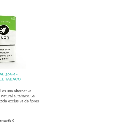
L 30GR -
EL TABACO
 es una alternativa
atural al tabaco. Se
zcla exclusiva de flores
s: 14,81
€