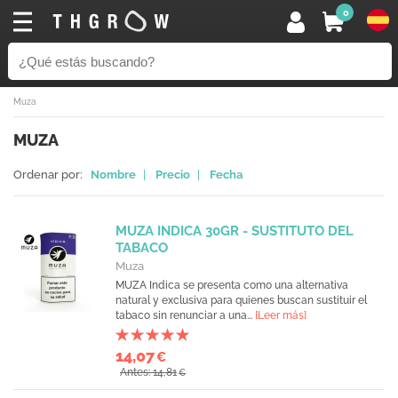
0
Muza
MUZA
Ordenar por:
Nombre
|
Precio
|
Fecha
MUZA INDICA 30GR - SUSTITUTO DEL
TABACO
Muza
MUZA Indica se presenta como una alternativa
natural y exclusiva para quienes buscan sustituir el
tabaco sin renunciar a una...
[Leer más]
14,07
€
Antes: 14,81
€