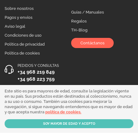
Sobre nosotros
Guías / Manuales
Pagos y envíos
Regalos
Aviso legal
TH-Blog
Condiciones de uso
Contáctanos
Política de privacidad
Política de cookies
PEDIDOS Y CONSULTAS
+34 968 219 849
+34 968 223 759
HORARIO DE ATENCIÓN
Este sitio es para mayores de edad, consulte la legislación vigente
en su país. Sus productos están destinados al coleccionismo, nunca
Lunes a Viernes 10:00 - 19:00
a su uso o consumo. También usa cookies para mejorar la
navegación, si sigue navegando entendemos que es mayor de edad
¡Síguenos!
y que acepta nuestra
política de cookies.