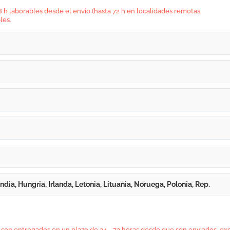
h laborables desde el envío (hasta 72 h en localidades remotas,
les.
ndia, Hungria, Irlanda, Letonia, Lituania, Noruega, Polonia, Rep.
 son entregados en un plazo de 24 - 72 horas desde que son enviados, ex