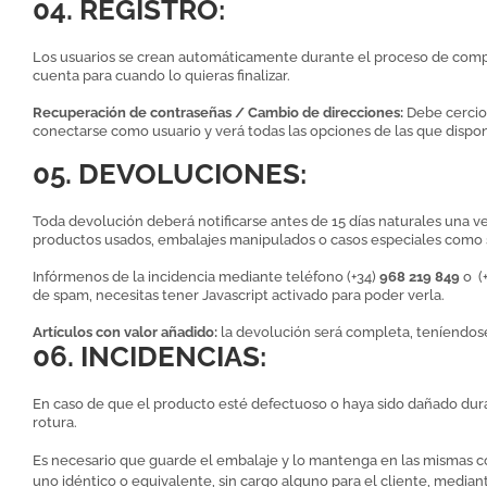
04. REGISTRO:
Los usuarios se crean automáticamente durante el proceso de compra,
cuenta para cuando lo quieras finalizar.
Recuperación de contraseñas / Cambio de direcciones:
Debe cercior
conectarse como usuario y verá todas las opciones de las que dispo
05. DEVOLUCIONES:
Toda devolución deberá notificarse antes de 15 días naturales una ve
productos usados, embalajes manipulados o casos especiales como se
Infórmenos de la incidencia mediante teléfono
(+34)
968 219 849
o (
de spam, necesitas tener Javascript activado para poder verla.
Artículos con valor añadido:
la devolución será completa, teníendose
06. INCIDENCIAS:
En caso de que el producto esté defectuoso o haya sido dañado dur
rotura.
Es necesario que guarde el embalaje y lo mantenga en las mismas con
uno idéntico o equivalente, sin cargo alguno para el cliente, median