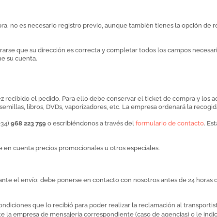
 no es necesario registro previo, aunque también tienes la opción de reg
arse que su dirección es correcta y completar todos los campos necesari
ne su cuenta.
z recibido el pedido. Para ello debe conservar el ticket de compra y los a
millas, libros, DVDs, vaporizadores, etc. La empresa ordenará la recogid
+34)
968 223 759
o escribiéndonos a través del
formulario de contacto
. Es
 en cuenta precios promocionales u otros especiales.
ante el envío: debe ponerse en contacto con nosotros antes de 24 horas 
diciones que lo recibió para poder realizar la reclamación al transportis
te la empresa de mensajería correspondiente (caso de agencias) o le indic