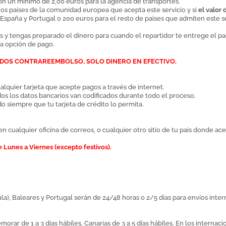
on un mínimo de 2,00 euros para la agencia de transportes.
os paises de la comunidad europea que acepta este servicio y si
el valor 
a España y Portugal o 200 euros para el resto de paises que admiten es
y tengas preparado el dinero para cuando el repartidor te entrege el p
ta opción de pago.
DOS CONTRAREEMBOLSO, SOLO DINERO EN EFECTIVO.
alquier tarjeta que acepte pagos a través de internet.
os los datos bancarios van codificados durante todo el proceso.
 siempre que tu tarjeta de crédito lo permita.
cualquier oficina de correos, o cualquier otro sitio de tu pais donde ace
 Lunes a Viernes (excepto festivos).
la), Baleares y Portugal serán de 24/48 horas o 2/5 días para envíos inte
ar de 1 a 3 días hábiles, Canarias de 3 a 5 días hábiles. En los internacio