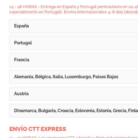
24 - 48 HORAS - Entrega en España y Portugal peninsulares en 24-48 
especialmente en Portugal). Envíos internacionales: 4-8 días laborab
España
Portugal
Francia
Alemania, Bélgica, Italia, Luxemburgo, Paises Bajos
Austria
Dinamarca, Bulgaria, Croacia, Eslovenia, Estonia, Grecia, Finla
ENVÍO CTT EXPRESS
24 - 72 HORAS. Los envíos por CTT a España y Portugal peninsulares