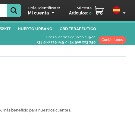
Hola, Identifícate!
Mi cesta
Mi cuenta
Artículos:
0
WKIT
HUERTO URBANO
CBD TERAPÉUTICO
Lunes a Viernes de 10:00 a 19:00
Contáctanos
+34 968 219 849
/
+34 968 223 759
 más beneficio para nuestros clientes.