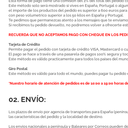
Esta forma de pago tiene una comisión del 2% del total del pedido c
Este método solo será mostrado si vives en España, Portugal o algun
el importe de los productos del pedido es superior a 600 euros par
con peso volumetrico superior a los 50 kilos en España y Portugal.
Te pedimos que permanezcas atento a los mensajes que te enviamos 
Si recibimos tu pedido devuelto, no podremos volver a ofrecerte es
RECUERDA QUE NO ACEPTAMOS PAGO CON CHEQUE EN LOS PEDI
Tarjeta de Crédito
Permite pagar el pedido con tarjeta de crédito VISA, Mastercard o cu
El pago se hace a través de una pasarela de pagos 100% segura y tod
Este método es válido practicamente para todos los paises del mundo
Giro Postal
Este método es válido para todo el mundo, puedes pagar tu pedido en 
*Nuestro horario de atención de pedidos es de 10:00 a 19:00 horas de
02. ENVÍO:
Los plazos de envío por agencia de transportes para España (penínsu
las caracteristicas del pedido y la localidad de destino.
Los envios nacionales a península y Baleares por Correos pueden demor