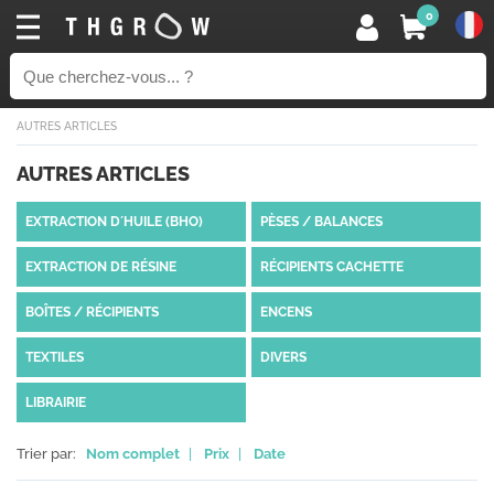
0
AUTRES ARTICLES
AUTRES ARTICLES
EXTRACTION D´HUILE (BHO)
PÈSES / BALANCES
EXTRACTION DE RÉSINE
RÉCIPIENTS CACHETTE
BOÎTES / RÉCIPIENTS
ENCENS
TEXTILES
DIVERS
LIBRAIRIE
Trier par:
Nom complet
|
Prix
|
Date