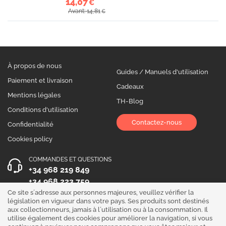
14,07
€
Avant: 14,81
€
À propos de nous
Guides / Manuels d'utilisation
Paiement et livraison
Cadeaux
Mentions légales
TH-Blog
Conditions d'utilisation
Contactez-nous
Confidentialité
Cookies policy
COMMANDES ET QUESTIONS
+34 968 219 849
+34 968 223 759
Ce site s´adresse aux personnes majeures, veuillez vérifier la
HEURES D´OUVERTURE
législation en vigueur dans votre pays. Ses produits sont destinés
aux collectionneurs, jamais à l´utilisation ou à la consommation. Il
Du lundi au vendredi 10:00 - 19:00
utilise également des cookies pour améliorer la navigation, si vous