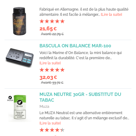
Fabriqué en Allemagne, il est de la plus haute qualité
alimentaire. Il est facile à mélanger...
[Lire la suite]
21,65
€
Avant: 22,79
€
BASCULA ON BALANCE MAR-100
Voici la Marine d'On Balance, la mini balance qui
redéfinit la durabilité. C'est la première de...
[Lire la suite]
32,03
€
Avant: 33,72
€
MUZA NEUTRE 30GR - SUBSTITUT DU
TABAC
Muza
Le MUZA Neutral est une alternative entièrement
naturelle au tabac. Il s'agit d'un mélange exclusif de...
[Lire la suite]