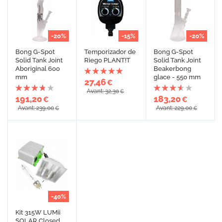
-20%
-15%
-20%
Bong G-Spot
Temporizador de
Bong G-Spot
Solid Tank Joint
Riego PLANT!T
Solid Tank Joint
Aboriginal 600
Beakerbong
mm
glace - 550 mm
27,46
€
Avant: 32,30
€
191,20
183,20
€
€
Avant: 239,00
Avant: 229,00
€
€
-40%
Kit 315W LUMii
SOLAR Closed