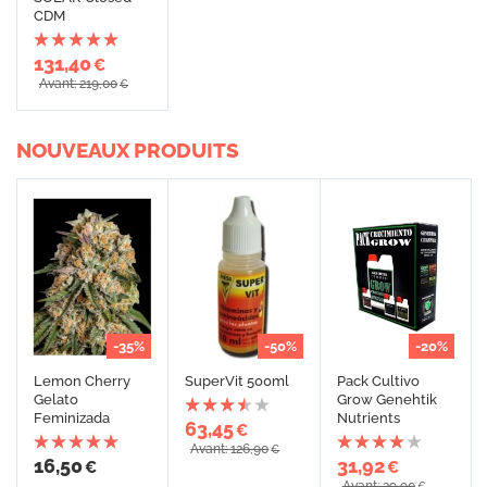
CDM
131,40
€
Avant: 219,00
€
NOUVEAUX PRODUITS
-35%
-50%
-20%
Lemon Cherry
SuperVit 500ml
Pack Cultivo
Gelato
Grow Genehtik
Feminizada
Nutrients
63,45
€
Avant: 126,90
€
16,50
31,92
€
€
Avant: 39,90
€