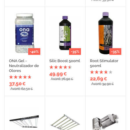
-40%
-35%
-35%
ONA Gel -
Silic Boost 500ml
Root Stimulator
Neutralizador de
500ml
Olores
49,99
€
22,69
€
Avant: 76,90
€
37,50
€
Avant: 34,90
€
Avant: 62,50
€