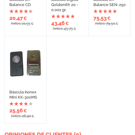
Balance CD
Goldsmith 20 -
Balance SEN-250
0.001 gr.
20,47
75,53
€
€
43,46
€
Antes: 21,55
Antes: 79,50
€
€
Antes: 45,75
€
Báscula Kenex
Mini KX-300MS
25,56
€
Antes: 26,90
€
OPINIONES DE CLIENTES (0)