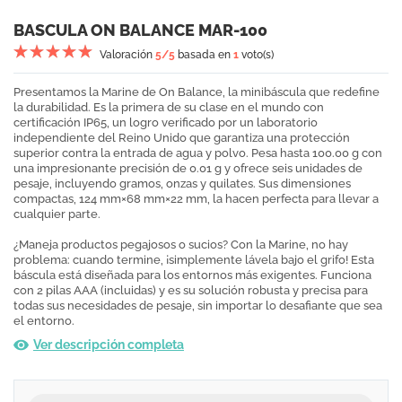
BASCULA ON BALANCE MAR-100
Valoración
5
/5
basada en
1
voto(s)
Presentamos la Marine de On Balance, la minibáscula que redefine
la durabilidad. Es la primera de su clase en el mundo con
certificación IP65, un logro verificado por un laboratorio
independiente del Reino Unido que garantiza una protección
superior contra la entrada de agua y polvo. Pesa hasta 100.00 g con
una impresionante precisión de 0.01 g y ofrece seis unidades de
pesaje, incluyendo gramos, onzas y quilates. Sus dimensiones
compactas, 124 mm×68 mm×22 mm, la hacen perfecta para llevar a
cualquier parte.
¿Maneja productos pegajosos o sucios? Con la Marine, no hay
problema: cuando termine, ¡simplemente lávela bajo el grifo! Esta
báscula está diseñada para los entornos más exigentes. Funciona
con 2 pilas AAA (incluidas) y es su solución robusta y precisa para
todas sus necesidades de pesaje, sin importar lo desafiante que sea
el entorno.
Ver descripción completa