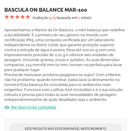
BASCULA ON BALANCE MAR-100
Avaliação
5
/5
baseada em
1
voto(s)
Apresentamos a Marine da On Balance, a mini balança que redefine
a durabilidade. É a primeira do seu género no mundo com
certificação IP65, uma conquista verificada por um laboratório
independente no Reino Unido que garante proteção superior
contra a entrada de água e poeira. Pesa até 100.00 g com uma
impressionante precisão de 0.01 g e oferece seis unidades de
pesagem, incluindo gramas, onças e quilates. As suas dimensões
compactas, 124 mm×68 mm×22 mm, tornam-na perfeita para levar
para qualquer lugar.
Precisa de manusear produtos pegajosos ou sujos? Com a Marine,
não há problema: quando terminar, basta lavá-la diretamente na
torneira! Esta balança foi concebida para os ambientes mais
exigentes. Funciona com 2 pilhas AAA (incluídas) e é a sua solução
robusta e precisa para todas as suas necessidades de pesagem,
independentemente de quão desafiador seja o ambiente.
Ver descrição completa
ESTE PRODUTO NÃO ESTÁ DISPONÍVEL NESTE MOMENTO