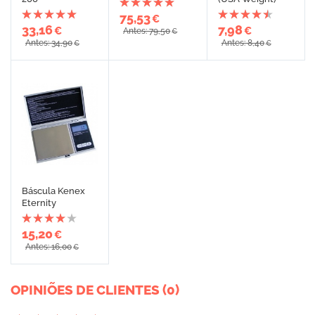
75,53
€
33,16
7,98
€
€
Antes: 79,50
€
Antes: 34,90
Antes: 8,40
€
€
Báscula Kenex
Eternity
15,20
€
Antes: 16,00
€
OPINIÕES DE CLIENTES (0)