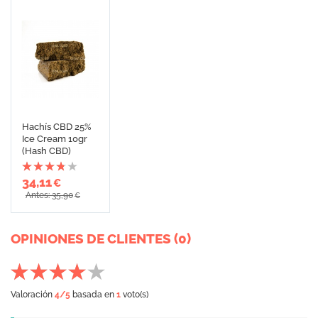
Hachís CBD 25%
Ice Cream 10gr
(Hash CBD)
34,11
€
Antes: 35,90
€
OPINIONES DE CLIENTES (0)
Valoración
4
/5
basada en
1
voto(s)