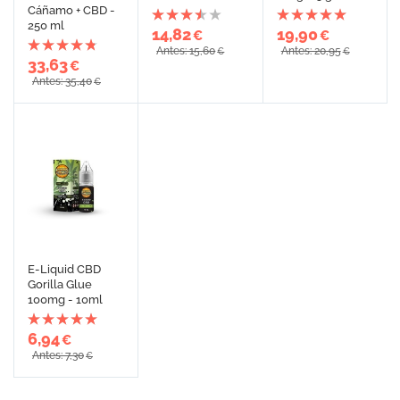
Cáñamo + CBD -
250 ml
14,82
19,90
€
€
Antes: 15,60
Antes: 20,95
€
€
33,63
€
Antes: 35,40
€
E-Liquid CBD
Gorilla Glue
100mg - 10ml
6,94
€
Antes: 7,30
€