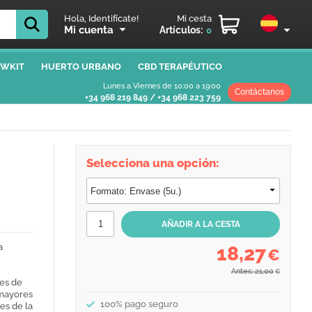
Hola, Identifícate!
Mi cesta
Mi cuenta
Artículos:
0
WKIT
HUERTO URBANO
CBD TERAPÉUTICO
Lunes a Viernes de 10:00 a 19:00
Contáctanos
+34 968 219 849
/
+34 968 223 759
Selecciona una opción:
a
18,27
€
n
Antes: 21,00
€
es de
 mayores
100% pago seguro
es de la