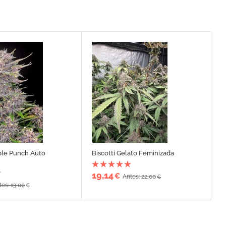
ple Punch Auto
Biscotti Gelato Feminizada
19,14
€
Antes: 22,00
€
tes: 13,00
€