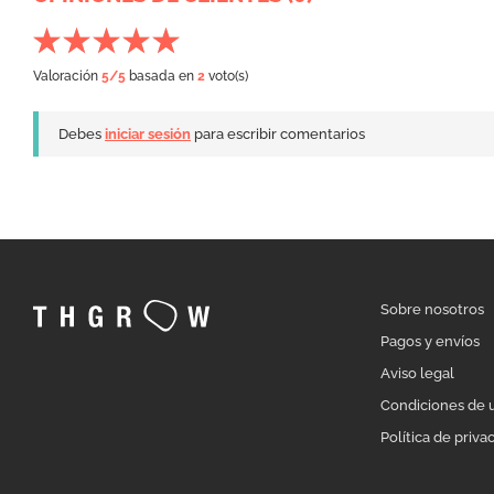
Valoración
5
/5
basada en
2
voto(s)
Debes
iniciar sesión
para escribir comentarios
Sobre nosotros
Pagos y envíos
Aviso legal
Condiciones de 
Política de priva