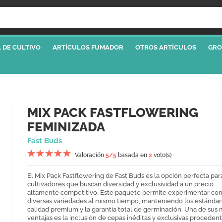
 DE CULTIVO
ARTÍCULOS FUMADOR
OTROS ARTÍCULOS
GRO
MIX PACK FASTFLOWERING
FEMINIZADA
Fast Buds
Valoración
5
/5
basada en
2
voto(s)
El Mix Pack Fastflowering de Fast Buds es la opción perfecta par
cultivadores que buscan diversidad y exclusividad a un precio
altamente competitivo. Este paquete permite experimentar co
diversas variedades al mismo tiempo, manteniendo los estándar
calidad premium y la garantía total de germinación. Una de sus
ventajas es la inclusión de cepas inéditas y exclusivas procedent