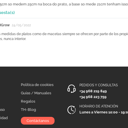
25cm so medem 25cm na boca do prato, a base so mede 21cm tenham isso 
uesta(s)
HGrow
24/05/2022
s medidas de platos como de macetas siempre se ofrecen por parte de los propi
s, nunca interior.
Política de cookies
PEDIDOS Y CONSULTAS
+34 968 219 849
Guías / Manuales
+34 968 223 759
Regalos
HORARIO DE ATENCIÓN
uso
TH-Blog
Lunes a Viernes 10:00 - 19:
cidad
Contáctanos