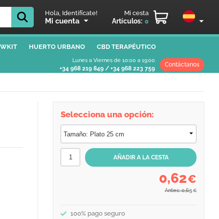
Hola, Identifícate!
Mi cesta
Mi cuenta
Artículos:
0
WKIT
HUERTO URBANO
CBD TERAPÉUTICO
Lunes a Viernes de 10:00 a 19:00
Contáctanos
+34 968 219 849
/
+34 968 223 759
Selecciona una opción:
0,62
€
Antes: 0,65
€
100% pago seguro