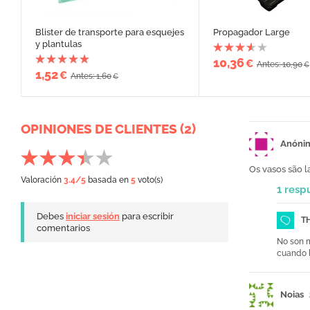
Blister de transporte para esquejes
Propagador Large
y plantulas
10,36
€
Antes: 10,90
€
1,52
€
Antes: 1,60
€
OPINIONES DE CLIENTES (2)
Anóni
Os vasos são l
Valoración
3.4
/5
basada en
5
voto(s)
1 resp
Debes
iniciar sesión
para escribir
T
comentarios
No son m
cuando l
Noias