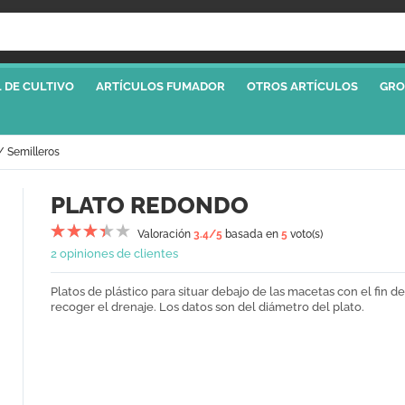
 DE CULTIVO
ARTÍCULOS FUMADOR
OTROS ARTÍCULOS
GRO
 Semilleros
PLATO REDONDO
Valoración
3.4
/5
basada en
5
voto(s)
2 opiniones de clientes
Platos de plástico para situar debajo de las macetas con el fin de
recoger el drenaje. Los datos son del diámetro del plato.