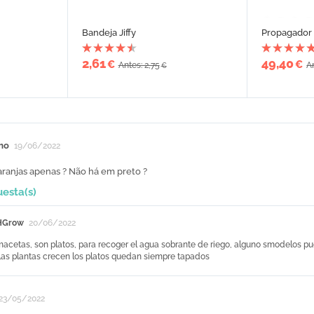
Bandeja Jiffy
Propagador 
2,61
49,40
€
€
Antes: 2,75
A
€
mo
19/06/2022
aranjas apenas ? Não há em preto ?
uesta(s)
HGrow
20/06/2022
acetas, son platos, para recoger el agua sobrante de riego, alguno smodelos pue
as plantas crecen los platos quedan siempre tapados
23/05/2022