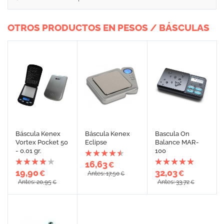
OTROS PRODUCTOS EN PESOS / BÁSCULAS
Báscula Kenex
Báscula Kenex
Bascula On
Vortex Pocket 50
Eclipse
Balance MAR-
- 0.01 gr.
100
16,63
€
19,90
32,03
€
€
Antes: 17,50
€
Antes: 20,95
Antes: 33,72
€
€