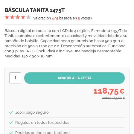
BÁSCULA TANITA 1475T
Valoración
4
/5
basada en
5
voto(s)
Báscula digital de bolsillo con LCD de 4 dígitos. El modelo 1457T de
Tanita combina excelentemente capacidad y movilidad debido a su
tamaño de bolsillo. Capacidad: 1200 gr; precisión hasta 500 gr: 1.0;
precisión de 500 a 1200 gr: 2.0. Desconexión automática. Funciona
con 3 pilas LR-44 (incluidas) e incluye una bandeja desmontable.
Medidas: 140 x 90 x 16 mm.
118,75
€
Antes: 125,00
€
100% pago seguro
Regalos en todos los pedidos
Pedidos online o por teléfono