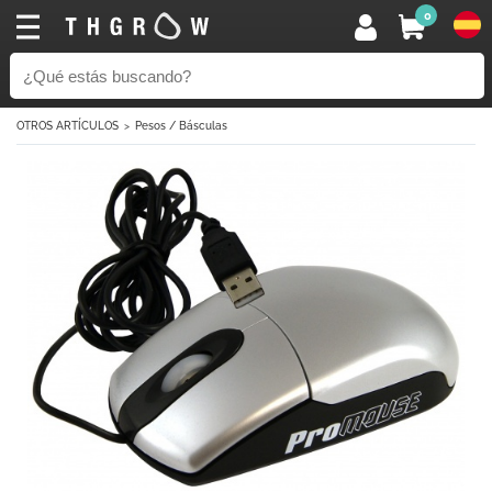
0
OTROS ARTÍCULOS
Pesos / Básculas