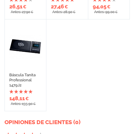
26,51
27,46
94,05
€
€
€
Antes: 27,90
Antes: 28,90
Antes: 99,00
€
€
€
Báscula Tanita
Professional
1479J2
148,11
€
Antes: 155,90
€
OPINIONES DE CLIENTES (0)