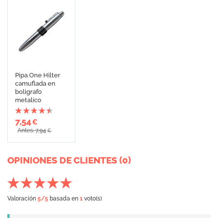
Pipa One Hilter
camuflada en
boligrafo
metalico
7,54
€
Antes: 7,94
€
OPINIONES DE CLIENTES (0)
Valoración
5
/5
basada en
1
voto(s)