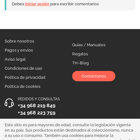
Debes
iniciar sesión
para escribir comentarios
Sobre nosotros
Guías / Manuales
Pagos y envíos
Regalos
Aviso legal
TH-Blog
Condiciones de uso
Contáctanos
Política de privacidad
Política de cookies
PEDIDOS Y CONSULTAS
+34 968 219 849
+34 968 223 759
HORARIO DE ATENCIÓN
Este sitio es para mayores de edad, consulte la legislación vigente
en su país. Sus productos están destinados al coleccionismo, nunca
Lunes a Viernes 10:00 - 19:00
a su uso o consumo. También usa cookies para mejorar la