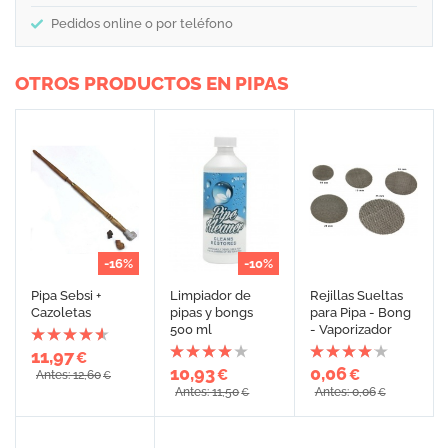
Pedidos online o por teléfono
OTROS PRODUCTOS EN PIPAS
-16%
-10%
Pipa Sebsi +
Limpiador de
Rejillas Sueltas
Cazoletas
pipas y bongs
para Pipa - Bong
500 ml
- Vaporizador
11,97
€
10,93
0,06
€
€
Antes: 12,60
€
Antes: 11,50
Antes: 0,06
€
€