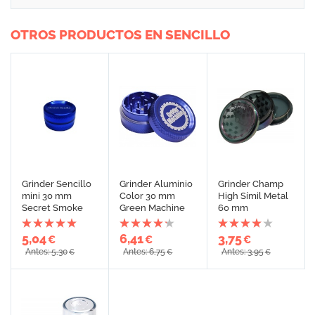
OTROS PRODUCTOS EN SENCILLO
Grinder Sencillo
Grinder Aluminio
Grinder Champ
mini 30 mm
Color 30 mm
High Símil Metal
Secret Smoke
Green Machine
60 mm
5,04
6,41
3,75
€
€
€
Antes: 5,30
Antes: 6,75
Antes: 3,95
€
€
€