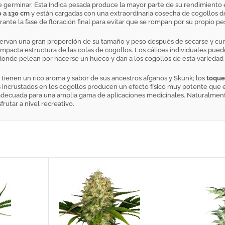
de germinar. Esta Indica pesada produce la mayor parte de su rendimiento e
0 a 130 cm
y están cargadas con una extraordinaria cosecha de cogollos de
te la fase de floración final para evitar que se rompan por su propio pe
rvan una gran proporción de su tamaño y peso después de secarse y curars
mpacta estructura de las colas de cogollos. Los cálices individuales pue
onde pelean por hacerse un hueco y dan a los cogollos de esta variedad 
tienen un rico aroma y sabor de sus ancestros afganos y Skunk; los
toques
os incrustados en los cogollos producen un efecto físico muy potente que
adecuada para una amplia gama de aplicaciones medicinales. Naturalmente,
rutar a nivel recreativo.