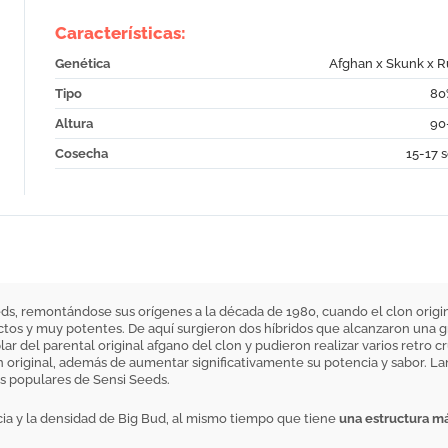
Características:
Genética
Afghan x Skunk x R
Tipo
80
Altura
90
Cosecha
15-17 
eds, remontándose sus orígenes a la década de 1980, cuando el clon orig
os y muy potentes. De aquí surgieron dos híbridos que alcanzaron una gr
 del parental original afgano del clon y pudieron realizar varios retro cru
n original, además de aumentar significativamente su potencia y sabor. L
ás populares de Sensi Seeds.
cia y la densidad de Big Bud, al mismo tiempo que tiene
una estructura m