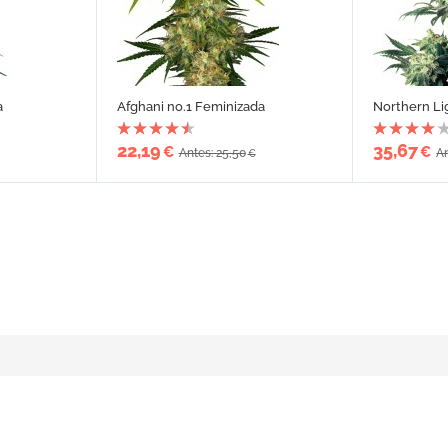
a
Afghani no.1 Feminizada
Northern Li
22,19
35,67
€
€
Antes: 25,50
An
€