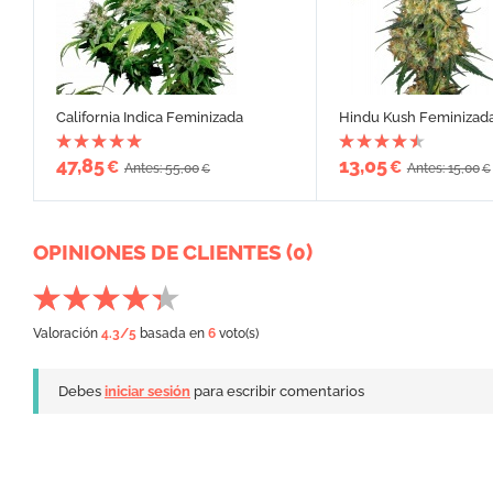
California Indica Feminizada
Hindu Kush Feminizad
47,85
13,05
€
€
Antes: 55,00
Antes: 15,00
€
€
OPINIONES DE CLIENTES (0)
Valoración
4.3
/5
basada en
6
voto(s)
Debes
iniciar sesión
para escribir comentarios