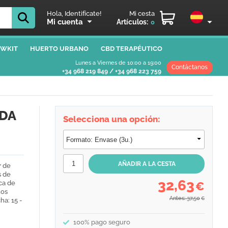
Hola, Identifícate!
Mi cesta
Mi cuenta
Artículos:
0
WKIT
HUERTO URBANO
CBD TERAPÉUTICO
Lunes a Viernes de 10:00 a 19:00
Contáctanos
+34 968 219 849
/
+34 968 223 759
ADA
Selecciona una opción:
r
de
s de
32,63
ca de
€
tos
Antes: 37,50
€
ha: 15 -
100% pago seguro