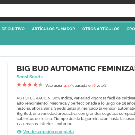
 DE CULTIVO
ARTÍCULOS FUMADOR
OTROS ARTÍCULOS
GRO
BIG BUD AUTOMATIC FEMINIZ
Sensi Seeds
Valoración
4.3
/5
basada en
6
voto(s)
AUTOFLORACIÓN. 80% Indica, variedad vigorosa
fácil de cultiva
alto rendimiento
. Mejorada y perfeccionada a lo largo de 25 año
historia, ahora Sensi Seeds lanza al mercado la versión automáti
Big Bud, una variedad productiva con grandes cogollos compac
cubiertos de resina. Tiempo desde la germinación hasta la cosec
17 semanas. Interior - exterior.
Ver descripción completa