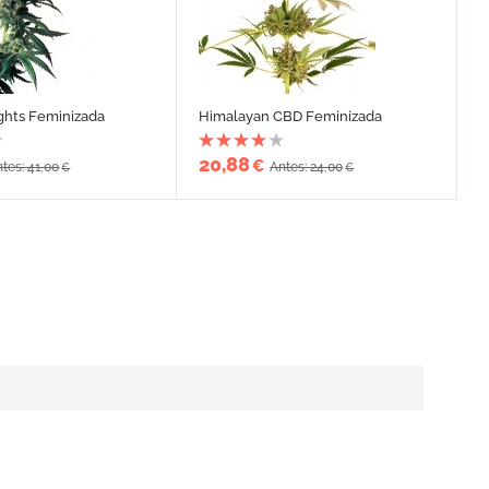
ghts Feminizada
Himalayan CBD Feminizada
20,88
€
tes: 41,00
Antes: 24,00
€
€