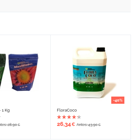
-40%
- 1 Kg
FloraCoco
26,34
€
tes: 28,90
Antes: 43,90
€
€