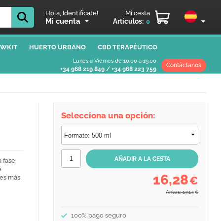
Hola, Identifícate!
Mi cesta
Mi cuenta
Artículos:
0
WKIT
HUERTO URBANO
CBD TERAPÉUTICO
Lunes a Viernes de 10:00 a 19:00
Contáctanos
+34 968 219 849
/
+34 968 223 759
Selecciona una opción:
 fase
e
16,28
les más
€
Antes: 17,14
€
100% pago seguro