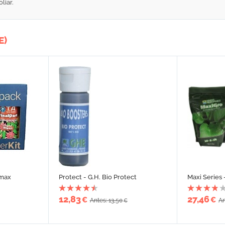
liar.
E)
amax
Protect - G.H. Bio Protect
Maxi Series 
12,83
27,46
€
€
Antes: 13,50
An
€