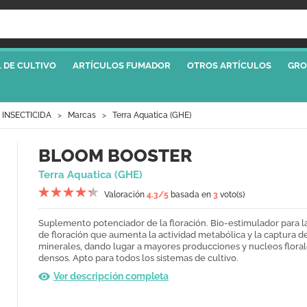
 DE CULTIVO
ARTÍCULOS FUMADOR
OTROS ARTÍCULOS
GRO
 INSECTICIDA
Marcas
Terra Aquatica (GHE)
BLOOM BOOSTER
Terra Aquatica (GHE)
Valoración
4.3
/5
basada en
3
voto(s)
Suplemento potenciador de la floración. Bio-estimulador para la
de floración que aumenta la actividad metabólica y la captura d
minerales, dando lugar a mayores producciones y nucleos flora
densos. Apto para todos los sistemas de cultivo.
Ver descripción completa