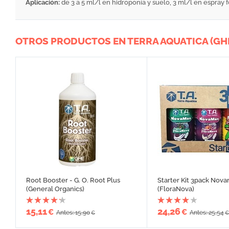
Aplicación:
de 3 a 5 ml/l en hidroponía y suelo, 3 ml/l en espray fo
OTROS PRODUCTOS EN TERRA AQUATICA (GH
Root Booster - G. O. Root Plus
Starter Kit 3pack Nov
(General Organics)
(FloraNova)
15,11
24,26
€
€
Antes: 15,90
Antes: 25,54
€
€