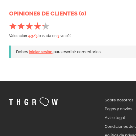
OPINIONES DE CLIENTES (0)
Valoración
4.3
/5
basada en
3
voto(s)
Debes
iniciar sesión
para escribir comentarios
Sobre nosotros
Pagos y envíos
Aviso legal
Condiciones de 
Política de priva