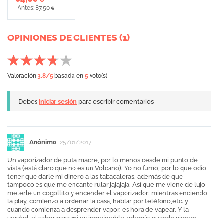
Antes: 87,50
€
OPINIONES DE CLIENTES (1)
Valoración
3.8
/5
basada en
5
voto(s)
Debes
iniciar sesión
para escribir comentarios
Anónimo
25/01/2017
Un vaporizador de puta madre, por lo menos desde mi punto de
vista (está claro que no es un Volcano). Yo no fumo, por lo que odio
tener que darle mi dinero a las tabacaleras, además de que
tampoco es que me encante rular jajajaja. Así que me viene de lujo
meterle un cogollito y encender el vaporizador; mientras enciendo
la play, comienzo a ordenar la casa, hablar por teléfono,etc. y
cuando comienza a desprender vapor, es hora de vapear. Y la
verdad, el sabor para mi es inmejorable, además cuando vienen