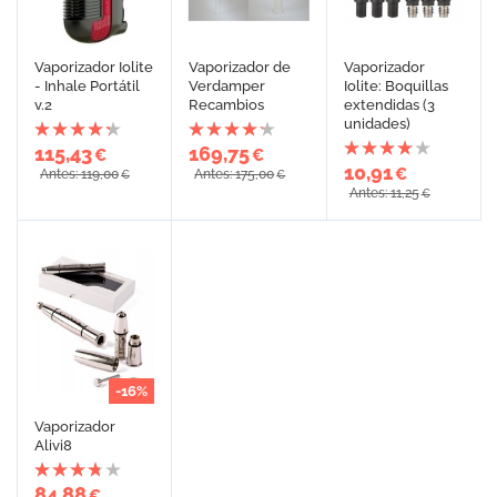
Vaporizador Iolite
Vaporizador de
Vaporizador
- Inhale Portátil
Verdamper
Iolite: Boquillas
v.2
Recambios
extendidas (3
unidades)
115,43
169,75
€
€
10,91
€
Antes: 119,00
Antes: 175,00
€
€
Antes: 11,25
€
-16%
Vaporizador
Alivi8
84,88
€