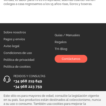
colegas a casa regresamos a los 15 años risas, lloros y toseras.
Sobre nosotros
Guías / Manuales
Pagos y envíos
Regalos
Aviso legal
TH-Blog
Condiciones de uso
Contáctanos
Política de privacidad
Política de cookies
PEDIDOS Y CONSULTAS
+34 968 219 849
+34 968 223 759
HORARIO DE ATENCIÓN
Este sitio es para mayores de edad, consulte la legislación vigente
en su país. Sus productos están destinados al coleccionismo, nunca
Lunes a Viernes 10:00 - 19:00
a su uso o consumo. También usa cookies para mejorar la