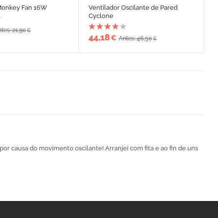
 Monkey Fan 16W
Ventilador Oscilante de Pared
Cyclone
tes: 21,90
€
44,18
€
Antes: 46,50
€
 por causa do movimento oscilante! Arranjei com fita e ao fin de uns