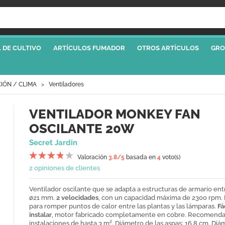
 DE CULTIVO
ARTÍCULOS FUMADOR
OTROS ARTÍCULOS
GRO
IÓN / CLIMA
Ventiladores
VENTILADOR MONKEY FAN
OSCILANTE 20W
Secret Jardin
Valoración
3.8
/5
basada en
4
voto(s)
2 opiniones de clientes
Ventilador oscilante que se adapta a estructuras de armario ent
ø21 mm.
2 velocidades
, con un capacidad máxima de 2300 rpm. 
para romper puntos de calor entre las plantas y las lámparas.
Fá
instalar
, motor fabricado completamente en cobre. Recomenda
instalaciones de hasta 3 m². Diámetro de las aspas: 16.8 cm. Diá