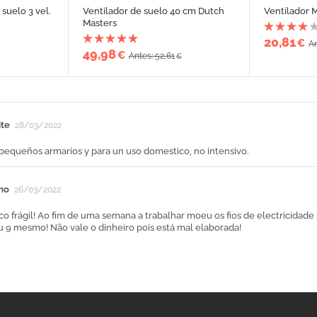
suelo 3 vel.
Ventilador de suelo 40 cm Dutch
Ventilador
Masters
20,81
€
An
49,98
€
Antes: 52,61
€
te
28/03/2022
pequeños armarios y para un uso domestico, no intensivo.
mo
26/03/2022
ico frágil! Ao fim de uma semana a trabalhar moeu os fios de electricidade
u 9 mesmo! Não vale o dinheiro pois está mal elaborada!