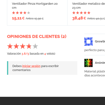
Ventilador Pinza Hortigarden 20
Ventilador metalico de 
cm
23 cm
15,11
38,48
€
€
Antes: 15,90
Antes: 40,51
€
€
OPINIONES DE CLIENTES (2)
Growbi
perfecto para 
Valoración
3.8
/5
basada en
4
voto(s)
Anóni
Debes
iniciar sesión
para escribir
comentarios
Material plást
dias acontece