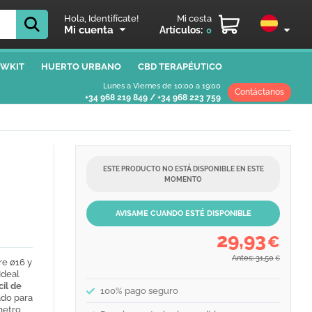
Hola, Identifícate!
Mi cesta
Mi cuenta
Artículos:
0
WKIT
HUERTO URBANO
CBD TERAPÉUTICO
Lunes a Viernes de 10:00 a 19:00
Contáctanos
+34 968 219 849
/
+34 968 223 759
ESTE PRODUCTO NO ESTÁ DISPONIBLE EN ESTE
MOMENTO
AVISAME CUANDO ESTÉ DISPONIBLE
29,93
€
Antes: 31,50
€
re ø16 y
Ideal
cil de
100% pago seguro
do para
metro