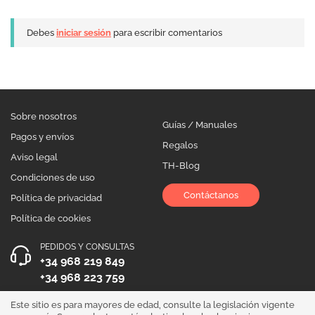
Debes
iniciar sesión
para escribir comentarios
Sobre nosotros
Guías / Manuales
Pagos y envíos
Regalos
Aviso legal
TH-Blog
Condiciones de uso
Contáctanos
Política de privacidad
Política de cookies
PEDIDOS Y CONSULTAS
+34 968 219 849
+34 968 223 759
HORARIO DE ATENCIÓN
Este sitio es para mayores de edad, consulte la legislación vigente