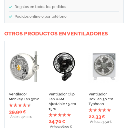
Regalos en todos los pedidos
Pedidos online o por teléfono
OTROS PRODUCTOS EN VENTILADORES
Ventilador
Ventilador Clip
Ventilador
Monkey Fan 30W
Fan RAM
BoxFan 30 cm
Ajustable 15 cm
Typhoon
15 w
39,90
€
22,33
€
Antes: 42,00
€
24,70
€
Antes: 23,50
€
Antes: 26,00
€