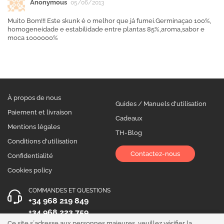
Anonymous
05/06/2013
Muito Bom!!! Este skunk é o melhor que já fumei.Germinaçao 100%,
homogeneidade e estabilidade entre plantas 85%,aroma,sabor e
moca 1000000%
À propos de nous
Guides / Manuels d'utilisation
Paiement et livraison
Cadeaux
Mentions légales
TH-Blog
Conditions d'utilisation
Contactez-nous
Confidentialité
Cookies policy
COMMANDES ET QUESTIONS
+34 968 219 849
+34 968 223 759
Ce site s´adresse aux personnes majeures, veuillez vérifier la