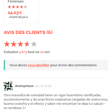
Féminisée
14,03
€
Avant: 16,50
€
AVIS DES CLIENTS (6)
Evaluation
3.6
/5
basé sur
10
voix
Vous devez
vous identifier
pour écrire des commentaires.
Anonymous
25/11/2018
Otra maravilla de variedad tiene un vigor buenísimo ramificadas
excelentemente y da unas flores explosivas cargadas de resina muy
buena cosecha y el efecto y sabor me encantan te deja k.o salud—
os verdesss ;)/