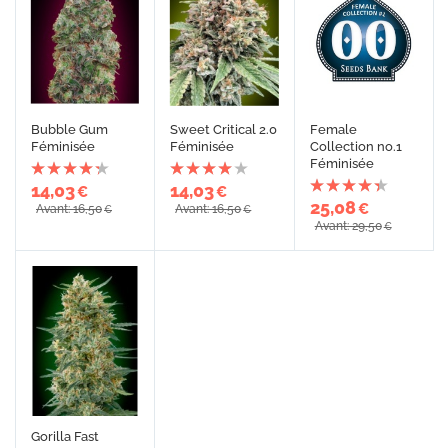
Bubble Gum
Sweet Critical 2.0
Female
Féminisée
Féminisée
Collection no.1
Féminisée
14,03
14,03
€
€
25,08
€
Avant: 16,50
Avant: 16,50
€
€
Avant: 29,50
€
Gorilla Fast