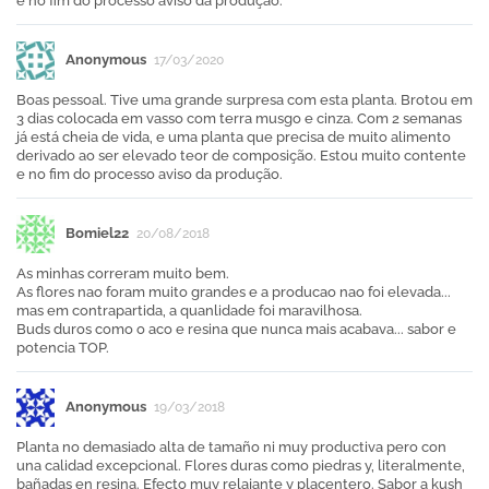
e no fim do processo aviso da produção.
Anonymous
17/03/2020
Boas pessoal. Tive uma grande surpresa com esta planta. Brotou em
3 dias colocada em vasso com terra musgo e cinza. Com 2 semanas
já está cheia de vida, e uma planta que precisa de muito alimento
derivado ao ser elevado teor de composição. Estou muito contente
e no fim do processo aviso da produção.
Bomiel22
20/08/2018
As minhas correram muito bem.
As flores nao foram muito grandes e a producao nao foi elevada...
mas em contrapartida, a quanlidade foi maravilhosa.
Buds duros como o aco e resina que nunca mais acabava... sabor e
potencia TOP.
Anonymous
19/03/2018
Planta no demasiado alta de tamaño ni muy productiva pero con
una calidad excepcional. Flores duras como piedras y, literalmente,
bañadas en resina. Efecto muy relajante y placentero. Sabor a kush