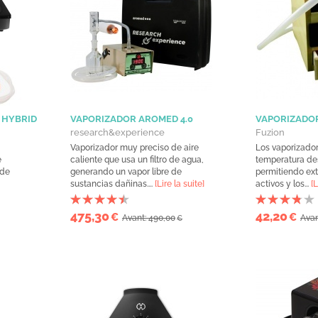
 HYBRID
VAPORIZADOR AROMED 4.0
VAPORIZADOR
research&experience
Fuzion
Vaporizador muy preciso de aire
Los vaporizador
e
caliente que usa un filtro de agua,
temperatura d
 de
generando un vapor libre de
permitiendo extr
sustancias dañinas....
[Lire la suite]
activos y los...
[L
475,30
42,20
€
€
Avant: 490,00
Avan
€