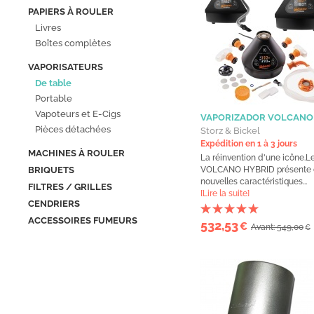
PAPIERS À ROULER
Livres
Boîtes complètes
VAPORISATEURS
De table
Portable
Vapoteurs et E-Cigs
VAPORIZADOR VOLCANO
Pièces détachées
Storz & Bickel
Expédition en 1 à 3 jours
MACHINES À ROULER
La réinvention d'une icône.L
BRIQUETS
VOLCANO HYBRID présente
nouvelles caractéristiques...
FILTRES / GRILLES
[Lire la suite]
CENDRIERS
ACCESSOIRES FUMEURS
532,53
€
Avant: 549,00
€