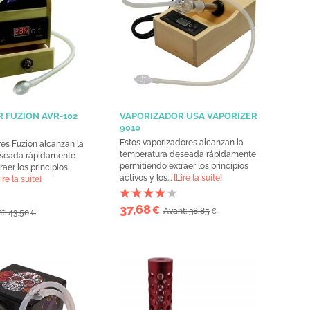
 FUZION AVR-102
VAPORIZADOR USA VAPORIZER
9010
Estos vaporizadores alcanzan la
es Fuzion alcanzan la
temperatura deseada rápidamente
eseada rápidamente
permitiendo extraer los principios
aer los principios
activos y los...
[Lire la suite]
ire la suite]
37,68
€
Avant: 38,85
t: 43,50
€
€