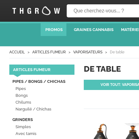
PROMOS
GRAINES CANNABIS
MATÉRIE
ACCUEIL
ARTICLES FUMEUR
VAPORISATEURS
De table
DE TABLE
ARTICLES FUMEUR
PIPES / BONGS / CHICHAS
VOIR TOUT: VAPORIS
Pipes
Bongs
Chilums
Narguilé / Chichas
GRINDERS
Simples
Avec tamis