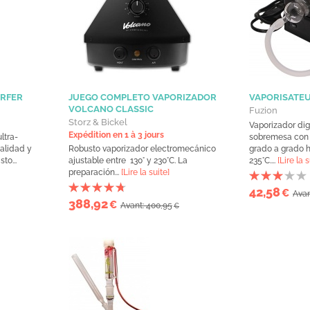
URFER
JUEGO COMPLETO VAPORIZADOR
VAPORISATEU
VOLCANO CLASSIC
Fuzion
Storz & Bickel
Vaporizador dig
Expédition en 1 à 3 jours
ltra-
sobremesa con 
alidad y
Robusto vaporizador electromecánico
grado a grado 
to...
ajustable entre 130° y 230°C . La
235°C....
[Lire la s
preparación...
[Lire la suite]
42,58
€
Avan
388,92
€
Avant: 400,95
€