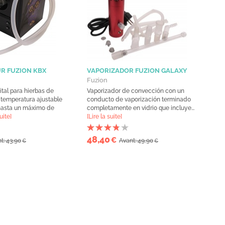
R FUZION KBX
VAPORIZADOR FUZION GALAXY
Fuzion
ital para hierbas de
Vaporizador de convección con un
temperatura ajustable
conducto de vaporización terminado
hasta un máximo de
completamente en vidrio que incluye...
uite]
[Lire la suite]
48,40
€
t: 43,90
Avant: 49,90
€
€