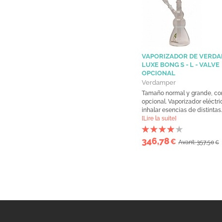
VAPORIZADOR DE VERD
LUXE BONG S - L - VALVE
OPCIONAL
Verdamper
Tamaño normal y grande, con
opcional. Vaporizador eléctri
inhalar esencias de distintas..
[Lire la suite]
346,78
€
Avant: 357,50
€