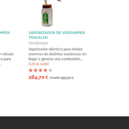
AMPER
VAPORIZADOR DE VERDAMPER
TRAVELER
Verdamper
Vaporizador eléctrico para inhalar
 válvula
esencias de distintas sustancias sin
co para
llegar a generar una combustión....
.
[Lire la suite]
284,70
€
Avant: 293,50
€