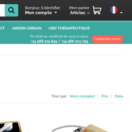
Bonjour, S´identifier
Mon panier
Mon compte
Articles:
0
IT
JARDIN URBAIN
CBD THÉRAPEUTIQUE
Du lundi au vendredi de 10:00 à 19:00
Contactez-nous
+34 968 219 849
/
+34 968 223 759
Trier par:
Nom complet
|
Prix
|
Date