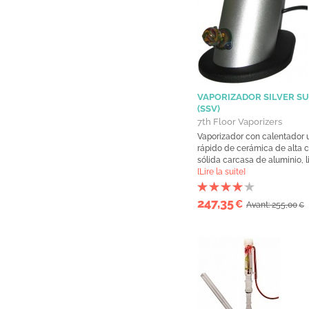
VAPORIZADOR SILVER S
(SSV)
7th Floor Vaporizers
Vaporizador con calentador u
rápido de cerámica de alta c
sólida carcasa de aluminio, lis
[Lire la suite]
247,35
€
Avant: 255,00
€