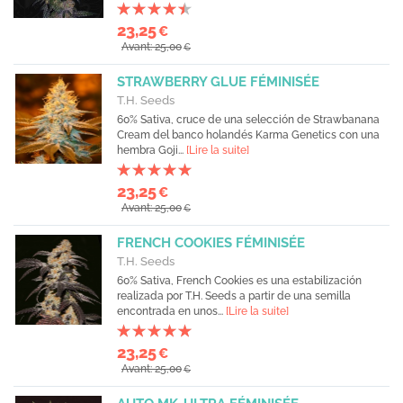
23,25
€
Avant: 25,00
€
STRAWBERRY GLUE FÉMINISÉE
T.H. Seeds
60% Sativa, cruce de una selección de Strawbanana
Cream del banco holandés Karma Genetics con una
hembra Goji...
[Lire la suite]
23,25
€
Avant: 25,00
€
FRENCH COOKIES FÉMINISÉE
T.H. Seeds
60% Sativa, French Cookies es una estabilización
realizada por T.H. Seeds a partir de una semilla
encontrada en unos...
[Lire la suite]
23,25
€
Avant: 25,00
€