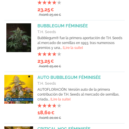
23,25
€
Avant: 25,00
€
BUBBLEGUM FÉMINISÉE
T.H. Seeds
Bubblegum® fue la primera aportación de T.H. Seeds
al mercado de semillas en 1993, tras numerosos
premios y una...
[Lire la suite]
23,25
€
Avant: 25,00
€
AUTO BUBBLEGUM FÉMINISÉE
T.H. Seeds
AUTOFLORACIÓN. Versión auto de la primera
contribución de T.H. Seeds al mercado de semillas,
criada...
[Lire la suite]
18,60
€
Avant: 20,00
€