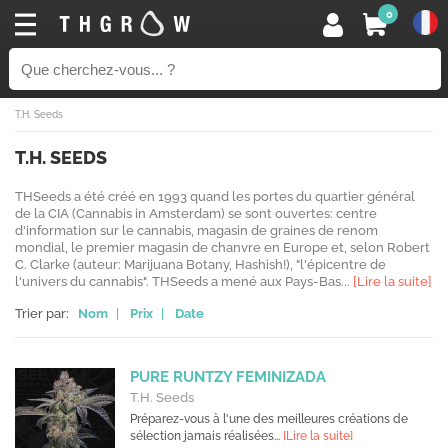
0
T.H. Seeds
T.H. SEEDS
THSeeds a été créé en 1993 quand les portes du quartier général
de la CIA (Cannabis in Amsterdam) se sont ouvertes: centre
d'information sur le cannabis, magasin de graines de renom
mondial, le premier magasin de chanvre en Europe et, selon Robert
C. Clarke (auteur: Marijuana Botany, Hashish!), "l'épicentre de
l'univers du cannabis". THSeeds a mené aux Pays-Bas...
[Lire la suite]
Trier par:
Nom
|
Prix
|
Date
PURE RUNTZY FEMINIZADA
T.H. Seeds
Préparez-vous à l'une des meilleures créations de
sélection jamais réalisées...
[Lire la suite]