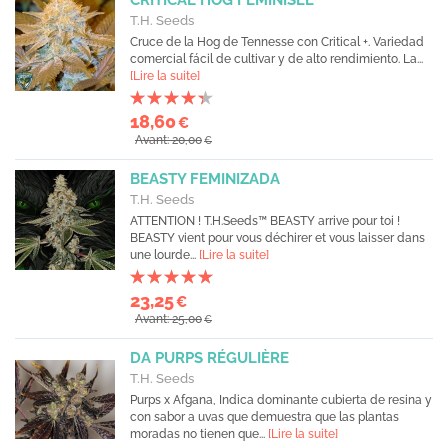
CRITICAL HOG FÉMINISÉE
T.H. Seeds
Cruce de la Hog de Tennesse con Critical +. Variedad
comercial fácil de cultivar y de alto rendimiento. La...
[Lire la suite]
18,60
€
Avant: 20,00
€
BEASTY FEMINIZADA
T.H. Seeds
ATTENTION ! T.H.Seeds™ BEASTY arrive pour toi !
BEASTY vient pour vous déchirer et vous laisser dans
une lourde...
[Lire la suite]
23,25
€
Avant: 25,00
€
DA PURPS RÉGULIÈRE
T.H. Seeds
Purps x Afgana, Indica dominante cubierta de resina y
con sabor a uvas que demuestra que las plantas
moradas no tienen que...
[Lire la suite]