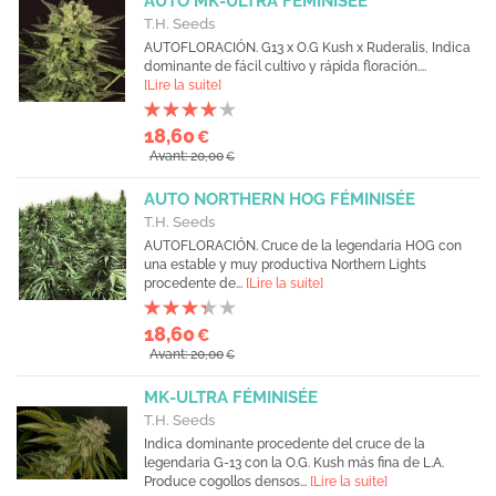
AUTO MK-ULTRA FÉMINISÉE
T.H. Seeds
AUTOFLORACIÓN. G13 x O.G Kush x Ruderalis, Indica
dominante de fácil cultivo y rápida floración....
[Lire la suite]
18,60
€
Avant: 20,00
€
AUTO NORTHERN HOG FÉMINISÉE
T.H. Seeds
AUTOFLORACIÓN. Cruce de la legendaria HOG con
una estable y muy productiva Northern Lights
procedente de...
[Lire la suite]
18,60
€
Avant: 20,00
€
MK-ULTRA FÉMINISÉE
T.H. Seeds
Indica dominante procedente del cruce de la
legendaria G-13 con la O.G. Kush más fina de L.A.
Produce cogollos densos...
[Lire la suite]