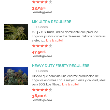
33,25
€
Avant: 35,00
€
MK ULTRA RÉGULIÈRE
T.H. Seeds
G-13 x O.G. Kush, Indica dominante que produce
cogollos prietos cubiertos de resina. Sabor a coníferas
y efecto...
[Lire la suite]
47,50
€
Avant: 50,00
€
HEAVY DUTY FRUITY RÉGULIÈRE
T.H. Seeds
Híbrido que combina una enorme producción de
cogollos enormes con la mayor fuerza y calidad, ideal
para SOG. Los filtros...
[Lire la suite]
38,00
€
Avant: 40,00
€