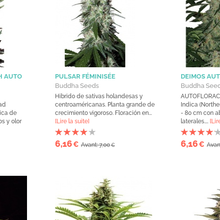
H AUTO
PULSAR FÉMINISÉE
DEIMOS AUT
Buddha Seeds
Buddha See
Hibrido de sativas holandesas y
AUTOFLORACIÓ
ad
centroaméricanas. Planta grande de
Indica (Northe
ica de
crecimiento vigoroso. Floración en...
- 80 cm con 
s y olor
[Lire la suite]
laterales....
[Lir
6,16
6,16
€
€
Avant: 7,00
Avan
€