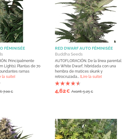
O FÉMINISÉE
RED DWARF AUTO FÉMINISÉE
ds
Buddha Seeds
N. Principalmente
AUTOFLORACIÓN. De la línea parental
rn Lights). Plantas de 70
de White Dwarf, hibridada con una
abundantes ramas
hembra de matices skunk y
e la suite]
retrocruzada...
[Lire la suite]
4,62
€
t: 7,00
Avant: 5,25
€
€