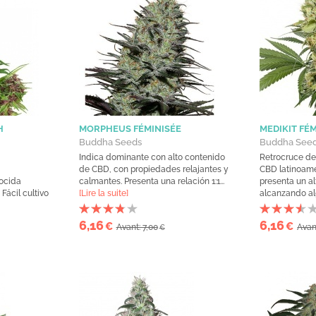
H
MORPHEUS FÉMINISÉE
MEDIKIT FÉ
Buddha Seeds
Buddha See
Indica dominante con alto contenido
Retrocruce de
de CBD, con propiedades relajantes y
CBD latinoame
nocida
calmantes. Presenta una relación 1:1...
presenta un a
Fácil cultivo
[Lire la suite]
alcanzando al
6,16
6,16
€
€
Avant: 7,00
Avan
€