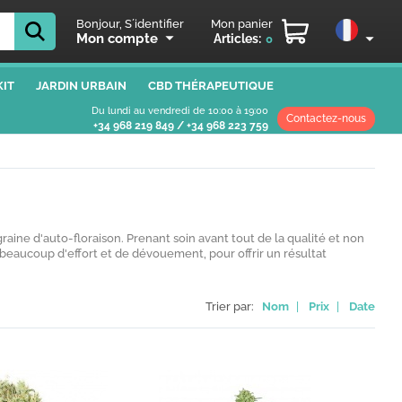
Bonjour, S´identifier
Mon panier
Mon compte
Articles:
0
IT
JARDIN URBAIN
CBD THÉRAPEUTIQUE
Du lundi au vendredi de 10:00 à 19:00
Contactez-nous
+34 968 219 849
/
+34 968 223 759
graine d'auto-floraison. Prenant soin avant tout de la qualité et non
eaucoup d'effort et de dévouement, pour offrir un résultat
Trier par:
Nom
|
Prix
|
Date