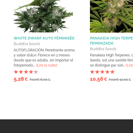
WHITE DWARF AUTO FÉMINISÉE
PANAKEIA HIGH TERP
FEMINIZADA
Buddha Seeds
Buddha Seeds
AUTOFLORACIÓN. Penetrante aroma
y sabor dulce. Florece en 2 meses
Panakeia High Terpenes,
desde que es adulta, sin importar el
Seeds, est une variété fém
fotoperiodo....
[Lire la suite]
se distingue par son...
[Lire
5,28
10,56
€
€
Avant: 6,00
Avant: 12,00
€
€