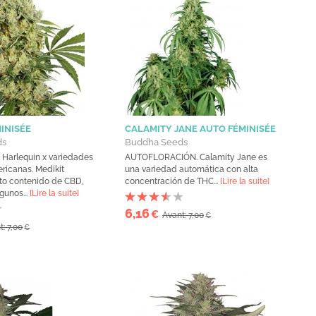
MINISÉE
CALAMITY JANE AUTO FÉMINISÉE
ds
Buddha Seeds
 Harlequin x variedades
AUTOFLORACIÓN. Calamity Jane es
ricanas. Medikit
una variedad automática con alta
lto contenido de CBD,
concentración de THC...
[Lire la suite]
gunos...
[Lire la suite]
6,16
€
Avant: 7,00
€
t: 7,00
€