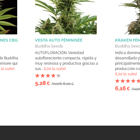
ENES CBG
VESTA AUTO FÉMINISÉE
KRAKEN FÉM
Buddha Seeds
Buddha See
AUTOFLORACIÓN. Variedad
Indica domina
 de Buddha
autofloreciente compacta, rápida y
desarrollado
inisée qui
muy resinosa y productiva gracias a
principalment
 la suite]
sus...
[Lire la suite]
producción con
[Lire la suite]
5,28
€
Avant: 6,00
€
6,16
€
Avan