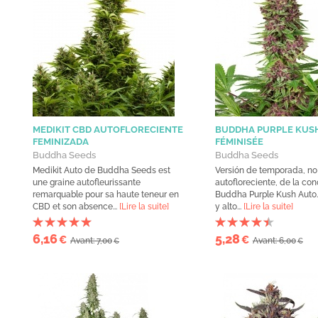
MEDIKIT CBD AUTOFLORECIENTE
BUDDHA PURPLE KUS
FEMINIZADA
FÉMINISÉE
Buddha Seeds
Buddha Seeds
Medikit Auto de Buddha Seeds est
Versión de temporada, no
une graine autofleurissante
autofloreciente, de la co
remarquable pour sa haute teneur en
Buddha Purple Kush Auto. 
CBD et son absence...
[Lire la suite]
y alto...
[Lire la suite]
6,16
5,28
€
€
Avant: 7,00
Avant: 6,00
€
€