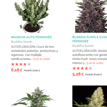
MAGNUM AUTO FÉMINISÉE
BUDDHA PURPLE KUS
FÉMINISÉE
Buddha Seeds
Buddha Seeds
AUTOFLORACIÓN. Cruce de tres
variedades potentes, productivas y
AUTOFLORACIÓN. Varied
vigorosas, con múltiple
autofloreciente con genét
ramificaciones....
[Lire la suite]
Hindu Kush, tonos morado
intenso y...
[Lire la suite]
6,16
€
Avant: 7,00
€
5,28
€
Avant: 6,00
€