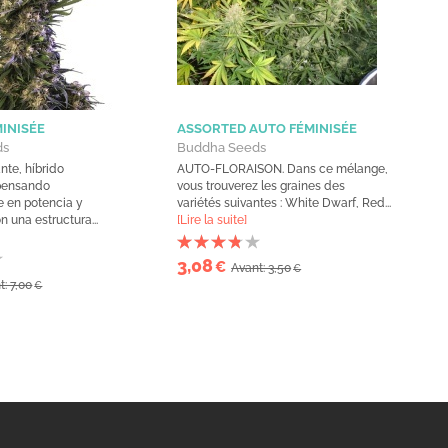
INISÉE
ASSORTED AUTO FÉMINISÉE
ds
Buddha Seeds
nte, híbrido
AUTO-FLORAISON. Dans ce mélange,
 pensando
vous trouverez les graines des
e en potencia y
variétés suivantes : White Dwarf, Red...
 una estructura...
[Lire la suite]
3,08
€
Avant: 3,50
€
t: 7,00
€