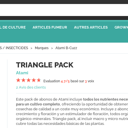
L DE CULTURE
ARTICLES FUMEUR
AUTRES ARTICLES
GROWK
S / INSECTICIDES
Marques
Atami B-Cuzz
TRIANGLE PACK
Atami
Evaluation
4.7
/5
basé sur
3
voix
2 Avis des clients
Este pack de abonos de Atami incluye
todos los nutrientes nece
para un cultivo completo
, ofreciendo la oportunidad de obtener
cosechas de calidad a un coste muy económico. Incluye 2 abono
crecimiento y floración y un estimulador de floración, todos org
orgánico-minerales. Triangle pack, al incluir macro y micro nutri
cubre todas las necesidades básicas de las plantas.