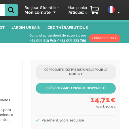
Bonjour, S´identifier
Mon panier
Mon compte
Articles:
0
IT
JARDIN URBAIN
CBD THÉRAPEUTIQUE
Du lundi au vendredi de 10:00 à 19:00
Contactez-nous
+34 968 219 849
/
+34 968 223 759
CE PRODUIT N´EST PAS DISPONIBLE POUR LE
MOMENT
PRÉVENEZ-MOI LORSQUE DISPONIBLE
14,71
€
sarios
Avant: 15,90
€
s para
ánicos o
entes,
Paiement 100% sécurisé