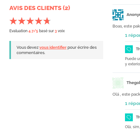
AVIS DES CLIENTS (2)
Anony
Boas, este pa
Evaluation
4.7
/5
basé sur
3
voix
1 répo
Vous devez
vous identifier
pour écrire des
T
commentaires.
Puede us
y exteri
Thego
Olá , este pac
1 répo
T
Olá, sim