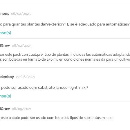
mous
06/02/2025
kc para quantas plantas dá??exterior?? E se é adequado para automáticas
nse(s)
HGrow
06/02/2025
ar este pack con cualquier tipo de plantas, incluidas las automáticas adaptando 
or, son botellas en formato de 250 ml, en condiciones normales da para un cultiv
ldenboy
22/06/2021
k pode ser usado com substrato janeco-light-mix ?
nse(s)
HGrow
08/09/2021
, este pacote pode ser usado com todos os tipos de substratos mistos