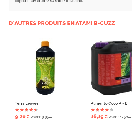
cogollos sin alterar su sabor o calidad.
D´AUTRES PRODUITS EN ATAMI B-CUZZ
Terra Leaves
Alimento Coco A - B
9,20
16,19
€
€
Avant: 9,95
Avant: 17,50
€
€