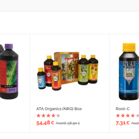
ATA Organics (NRG) Box
Root-C
54,48
7,31
€
€
Avant: 58,90
Avan
€