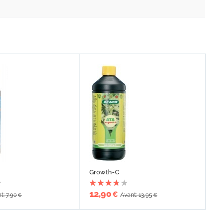
Growth-C
12,90
€
t: 7,90
Avant: 13,95
€
€