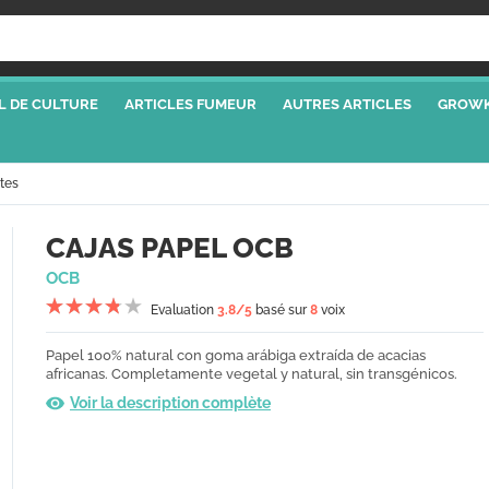
L DE CULTURE
ARTICLES FUMEUR
AUTRES ARTICLES
GROWK
tes
CAJAS PAPEL OCB
OCB
Evaluation
3.8
/5
basé sur
8
voix
Papel 100% natural con goma arábiga extraída de acacias
africanas. Completamente vegetal y natural, sin transgénicos.
Voir la description complète