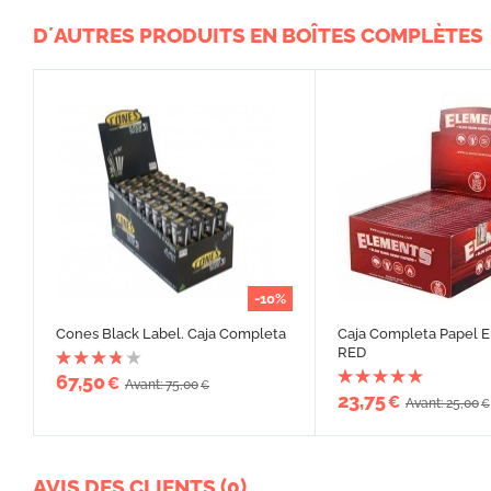
D´AUTRES PRODUITS EN BOÎTES COMPLÈTES
-10%
Cones Black Label. Caja Completa
Caja Completa Papel 
RED
67,50
€
Avant: 75,00
€
23,75
€
Avant: 25,00
€
AVIS DES CLIENTS (0)