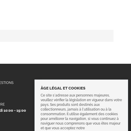
Suivez-nous !
ESTIONS
ÂGE LÉGAL ET COOKIES
Ce site s´adresse aux personnes majeures,
veuillez vérifier la législation en vigueur dans votre
URE
pays. Ses produits sont destinés aux
collectionneurs, jamais à l´utilisation ou à la
i 10:00 - 19:00
consommation. Il utilise également des cookies
pour améliorer la navigation, si vous continuez à
naviguer nous comprenons que vous êtes majeur
et que vous acceptez notre