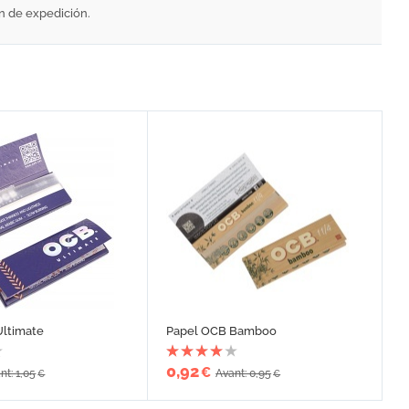
én de expedición.
Ultimate
Papel OCB Bamboo
0,92
€
nt: 1,05
Avant: 0,95
€
€