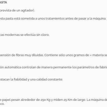
PASTA
provista de un agitador).
esta pasta está sometida a unos tratamientos antes de pasar a la máquina:
cas modernas se efectúa sin cloro.
pensión de fibras muy diluidas. Contiene sólo unos gramos de « materia se
lación automática controlan de manera permanente los parámetros de fabri
acan la fiabilidad y una calidad constante.
e papel pesan alrededor de 250 Kg y miden 25 Km de largo. La máquina de f
ico.