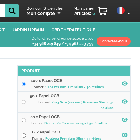
Bonjour, S´identifier
Mon panier
Mon compte
Articles:
0
IT
JARDIN URBAIN
CBD THÉRAPEUTIQUE
Du lundi au vendredi de 10:00 à 19:00
Contactez-nous
+34 968 219 849
/
+34 968 223 759
PRODUIT
100 x Papel OCB
Format:
1 1/4 (78 mm) Premium - 50 feuilles
50 x Papel OCB
Format:
King Size (110 mm) Premium Slim - 32
feuilles
40 x Papel OCB
Format:
Bloc 1 1/4 Premium - 250 + 50 feuilles
24 x Papel OCB
Format:
Rouleau Premium Slim - 4 mètres