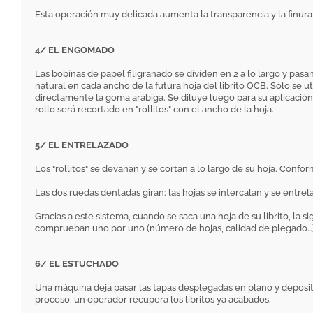
Esta operación muy delicada aumenta la transparencia y la finura d
4/ EL ENGOMADO
Las bobinas de papel filigranado se dividen en 2 a lo largo y p
natural en cada ancho de la futura hoja del librito OCB. Sólo se 
directamente la goma arábiga. Se diluye luego para su aplicación 
rollo será recortado en "rollitos" con el ancho de la hoja.
5/ EL ENTRELAZADO
Los "rollitos" se devanan y se cortan a lo largo de su hoja. Conf
Las dos ruedas dentadas giran: las hojas se intercalan y se entre
Gracias a este sistema, cuando se saca una hoja de su librito, la 
comprueban uno por uno (número de hojas, calidad de plegado…) 
6/ EL ESTUCHADO
Una máquina deja pasar las tapas desplegadas en plano y deposita l
proceso, un operador recupera los libritos ya acabados.