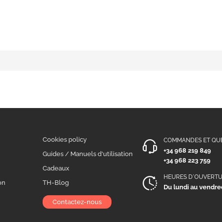
Cookies policy
COMMANDES ET QU
+34 968 219 849
n
Guides / Manuels d'utilisation
+34 968 223 759
Cadeaux
HEURES D´OUVERT
on
TH-Blog
Du lundi au vendred
Contactez-nous