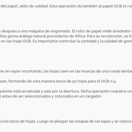
el papel, sello de calidad. Esta operación da también al papel OCB el ruid
asan después a una máquina de engomado. El rollo de papel mide alrededo
utiliza goma arábiga natural procedente de África. Para su recolección, se 
en las hojas OCB. Es importante controlar la cantidad y la calidad de goma
orme se vayan recortando, las hojas caen en las muecas de una rueda denta
lazan, formando de esta manera tacos de 50 hojas para el OCB n°4.
siguiente está arrastrada y sale por la abertura. Dicha operación requiere 
antes de ser seleccionados y colocados en un cargador.
os tacos de hojas. Luego se pliegan las solapas de las tapas y se coloca u