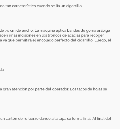
o tan característico cuando se lía un cigarrillo
r de 70 cm de ancho. La máquina aplica bandas de goma arábiga
hacen unas incisiones en los troncos de acacias para recoger
 ya que permitirá el encolado perfecto del cigarrillo. Luego, el
da.
una gran atención por parte del operador. Los tacos de hojas se
n cartón de refuerzo dando a la tapa su forma final. Al final del