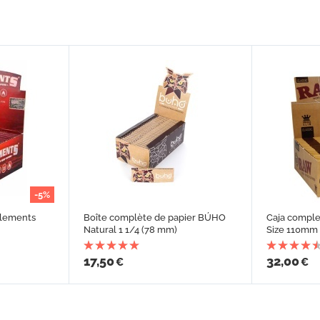
-5%
Elements
Boîte complète de papier BÚHO
Caja compl
Natural 1 1/4 (78 mm)
Size 110mm
17,50
32,00
€
€