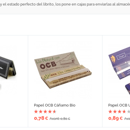
l estado perfecto del librito, los pone en cajas para enviarlas al almac
Papel OCB Cáñamo Bio
Papel OCB 
0,78
0,89
€
€
Avant: 0,80
Ava
€