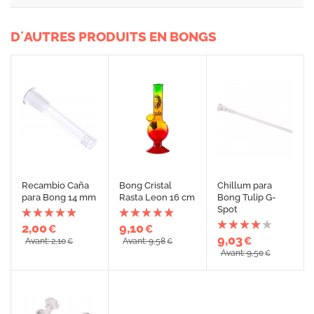
D´AUTRES PRODUITS EN BONGS
Recambio Caña
Bong Cristal
Chillum para
para Bong 14 mm
Rasta Leon 16 cm
Bong Tulip G-
Spot
2,00
9,10
€
€
9,03
€
Avant: 2,10
Avant: 9,58
€
€
Avant: 9,50
€