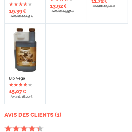
11,72
€
13,92
€
Avant: 12,60
€
19,39
€
Avant: 14,97
€
Avant: 20,85
€
Bio Vega
15,07
€
Avant: 16,20
€
AVIS DES CLIENTS (1)