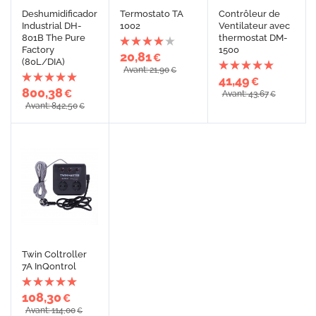
Deshumidificador
Termostato TA
Contrôleur de
Industrial DH-
1002
Ventilateur avec
801B The Pure
thermostat DM-
Factory
1500
20,81
€
(80L/DIA)
Avant: 21,90
€
41,49
€
800,38
€
Avant: 43,67
€
Avant: 842,50
€
Twin Coltroller
7A InQontrol
108,30
€
Avant: 114,00
€