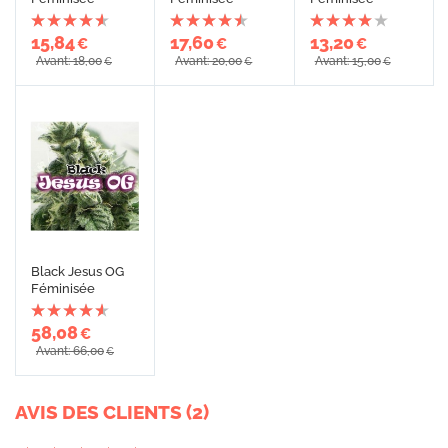
15,84
17,60
13,20
€
€
€
Avant: 18,00
Avant: 20,00
Avant: 15,00
€
€
€
Black Jesus OG
Féminisée
58,08
€
Avant: 66,00
€
AVIS DES CLIENTS (2)