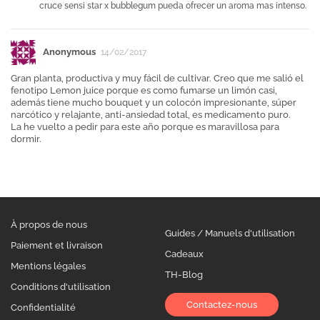
cruce sensi star x bubblegum pueda ofrecer un aroma mas intenso.
Anonymous
14/02/2017
Gran planta, productiva y muy fácil de cultivar. Creo que me salió el
fenotipo Lemon juice porque es como fumarse un limón casi,
además tiene mucho bouquet y un colocón impresionante, súper
narcótico y relajante, anti-ansiedad total, es medicamento puro.
La he vuelto a pedir para este año porque es maravillosa para
dormir.
À propos de nous
Guides / Manuels d'utilisation
Paiement et livraison
Cadeaux
Mentions légales
TH-Blog
Conditions d'utilisation
Contactez-nous
Confidentialité