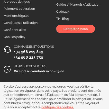
À propos de nous
Guides / Manuels d'utilisation
Paiement et livraison
Cadeaux
Mentions légales
TH-Blog
Conditions d'utilisation
Contactez-nous
Confidentialité
Cookies policy
COMMANDES ET QUESTIONS
+34 968 219 849
+34 968 223 759
HEURES D´OUVERTURE
Du lundi au vendredi 10:00 - 19:00
Suivez-nous !
Ce site s´adresse aux personnes majeures, veuillez vérifier la
législation en vigueur dans votre pays. Ses produits sont destinés
aux collectionneurs, jamais à l´utilisation ou à la consommation. Il
utilise également des cookies pour améliorer la navigation, si vous
continuez à naviguer nous comprenons que vous êtes majeur et
que vous acceptez notre
politique des cookies.