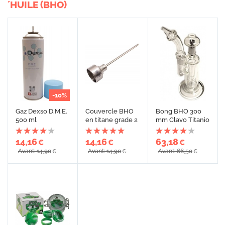
´HUILE (BHO)
-10%
Gaz Dexso D.M.E.
Couvercle BHO
Bong BHO 300
500 ml
en titane grade 2
mm Clavo Titanio
14,16
14,16
63,18
€
€
€
Avant: 14,90
Avant: 14,90
Avant: 66,50
€
€
€