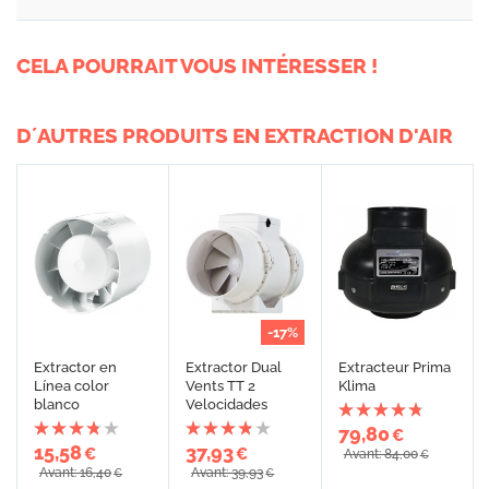
CELA POURRAIT VOUS INTÉRESSER !
D´AUTRES PRODUITS EN EXTRACTION D'AIR
-17%
Extractor en
Extractor Dual
Extracteur Prima
Línea color
Vents TT 2
Klima
blanco
Velocidades
79,80
€
15,58
37,93
€
€
Avant: 84,00
€
Avant: 16,40
Avant: 39,93
€
€