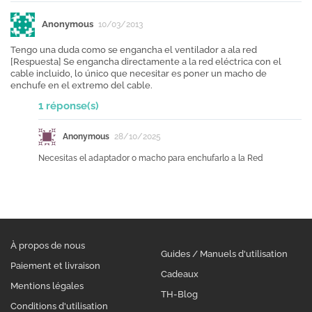
Anonymous
10/03/2013
Tengo una duda como se engancha el ventilador a ala red
[Respuesta] Se engancha directamente a la red eléctrica con el
cable incluido, lo único que necesitar es poner un macho de
enchufe en el extremo del cable.
1 réponse(s)
Anonymous
28/10/2025
Necesitas el adaptador o macho para enchufarlo a la Red
À propos de nous
Guides / Manuels d'utilisation
Paiement et livraison
Cadeaux
Mentions légales
TH-Blog
Conditions d'utilisation