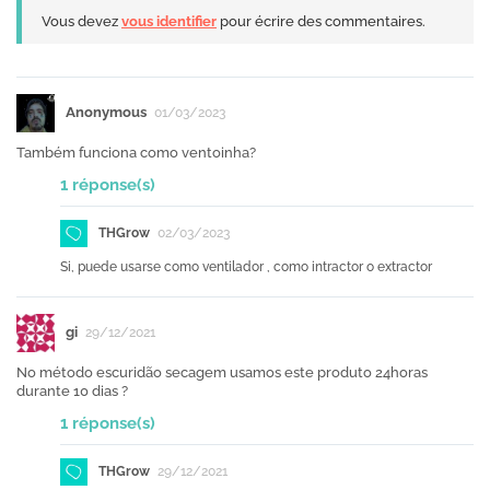
Vous devez
vous identifier
pour écrire des commentaires.
Anonymous
01/03/2023
Também funciona como ventoinha?
1 réponse(s)
THGrow
02/03/2023
Si, puede usarse como ventilador , como intractor o extractor
gi
29/12/2021
No método escuridão secagem usamos este produto 24horas
durante 10 dias ?
1 réponse(s)
THGrow
29/12/2021