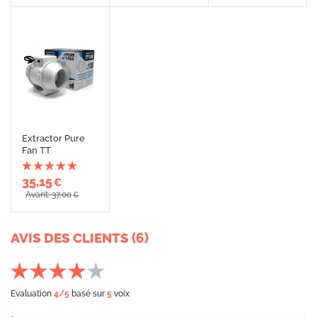
Extractor Pure
Fan TT
35,15
€
Avant: 37,00
€
AVIS DES CLIENTS (6)
Evaluation
4
/5
basé sur
5
voix