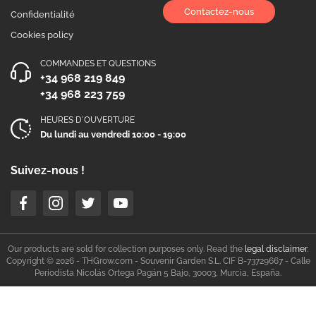
Contactez-nous
Confidentialité
Cookies policy
COMMANDES ET QUESTIONS
+34 968 219 849
+34 968 223 759
HEURES D´OUVERTURE
Du lundi au vendredi 10:00 - 19:00
Suivez-nous !
Our products are sold for collection purposes only. Read the
legal disclaimer
.
Copyright © 2026 - THGrow.com - Souvenir Garden S.L. CIF B-73729667 - Calle
Periodista Nicolás Ortega Pagán 5 Bajo, 30003, Murcia, España.