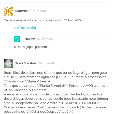
Esteves
18/10/2019
Dá também para fazer o processo com \"dry ice\"?
1 réponse(s)
THGrow
18/11/2019
Si, sin nigngún problema.
TrackMarshal
16/01/2018
Boas, Ricardo é claro que só tens que ter os Bags e água com gelo,
e MUITO, para manter a água nos 5ºC + ou - durante o processo de
\"Mexer\" ou \"Bater\" bem e...
Tens que juntar a tua \"Planta Favorita!!!\" Perder o AMOR a umas
BOAS Cabeças (ou plantas!!!)
e secar e congelar dentro de um saco bem fechado, 30minutos
deve chegar, depois vais pondo aquilo tudo já passado pelo Grinder
e pelo Congelador no Saco Amarelo, É SEMPRE O PRIMEIRO!!!
Conselho se vires no YouTube vês o fácil que é!!! ;) No fim...tens um
bocadinho de \"Néctar dos Deuses\" lol :) :) :)