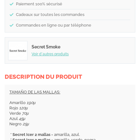
Paiement 100% sécurisé
Cadeaux sur toutes les commandes
Commandes en ligne ou par téléphone
Secret Smoke
Voir d´autres produits
DESCRIPTION DU PRODUIT
TAMAÑO DE LAS MALLAS:
Amarillo
190μ
Rojo
120μ
Verde
70μ
Azul
45μ
Negro
25μ
*
Secret Icer 2 mallas
= amarilla, azul.
*
Secret Icer 3 mallas
= amarilla, verde, negra.