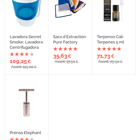
Lavadora Secret
Sacs d´Extraction
Terpenos Cali
Smoke: Lavadora
Pure Factory
Terpenes 5 ml
Centrifugadora
35,63
71,73
€
€
109,25
€
Avant: 37,50
Avant: 75,50
€
€
Avant: 115,00
€
Prensa Elephant