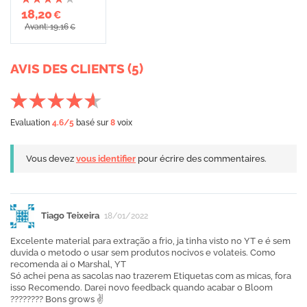
18,20
€
Avant: 19,16
€
AVIS DES CLIENTS (5)
Evaluation
4.6
/5
basé sur
8
voix
Vous devez
vous identifier
pour écrire des commentaires.
Tiago Teixeira
18/01/2022
Excelente material para extração a frio, ja tinha visto no YT e é sem
duvida o metodo o usar sem produtos nocivos e volateis. Como
recomenda ai o Marshal, YT
Só achei pena as sacolas nao trazerem Etiquetas com as micas, fora
isso Recomendo. Darei novo feedback quando acabar o Bloom
???????? Bons grows ✌️