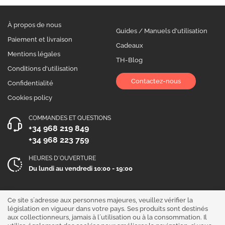
À propos de nous
Guides / Manuels d'utilisation
Paiement et livraison
Cadeaux
Mentions légales
TH-Blog
Conditions d'utilisation
Contactez-nous
Confidentialité
Cookies policy
COMMANDES ET QUESTIONS
+34 968 219 849
+34 968 223 759
HEURES D´OUVERTURE
Du lundi au vendredi 10:00 - 19:00
Suivez-nous !
Ce site s´adresse aux personnes majeures, veuillez vérifier la
législation en vigueur dans votre pays. Ses produits sont destinés
aux collectionneurs, jamais à l´utilisation ou à la consommation. Il