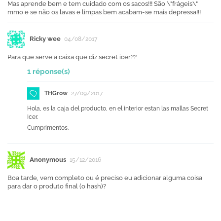
Mas aprende bem e tem cuidado com os sacos!!! São \"frágeis\"
mmo e se não os lavas e limpas bem acabam-se mais depressa!!!
Ricky wee
04/08/2017
Para que serve a caixa que diz secret icer??
1 réponse(s)
THGrow
27/09/2017
Hola, es la caja del producto, en el interior estan las mallas Secret
Icer.
Cumprimentos.
Anonymous
15/12/2016
Boa tarde, vem completo ou é preciso eu adicionar alguma coisa
para dar o produto final (o hash)?