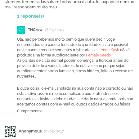
4lemons femenizadas sairam todas..uma é auto..fui papado e nem ao
mail respondem muito mau
1 réponse(s)
THGrow
18/07/2017
Ola, nao percebemos moito bem o que quere decir, voçe
encomendou um pacote fechado de 4 unidades, nao e posisvel
neste pacote receber sementes misturadas, e
Lemon Kush
não
é
produzida
na forma
autofloreciente
por
Female Seeds
.
As plantas de ciclo normal podem començar a florecer antes do
previsto debido a varios factores do cultivo e nao porque sejan
autoflorescentes: stress luminico, stress hidrico, falta ou exceso de
nutrientes...
E outra coisa,
o e-mail anotado na sua conta nao e correcto ou nao
esta activo, assim é moito complicado poder atender suos
contactos
e dúvidas
, debe mudar iste dado na sua comta pois nao
aceitamos comtas com e-mail ou outros dados errados ou falsos
Cumprimentos.
Anonymous
19/02/2017