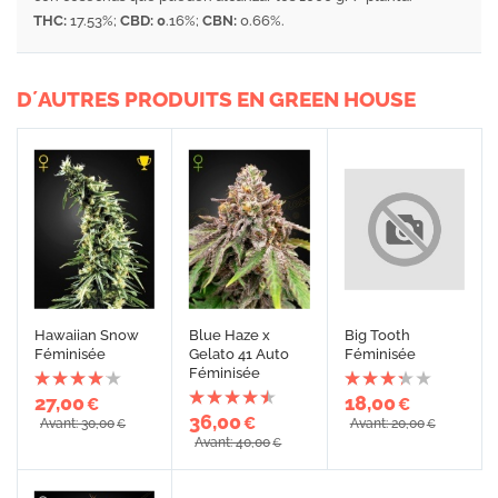
THC:
17.53%;
CBD: 0
.16%;
CBN:
0.66%.
D´AUTRES PRODUITS EN GREEN HOUSE
Hawaiian Snow
Blue Haze x
Big Tooth
Féminisée
Gelato 41 Auto
Féminisée
Féminisée
27,00
18,00
€
€
36,00
€
Avant: 30,00
Avant: 20,00
€
€
Avant: 40,00
€