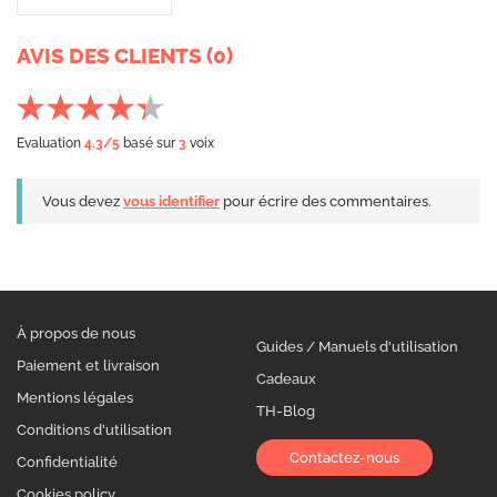
AVIS DES CLIENTS (0)
Evaluation
4.3
/5
basé sur
3
voix
Vous devez
vous identifier
pour écrire des commentaires.
À propos de nous
Guides / Manuels d'utilisation
Paiement et livraison
Cadeaux
Mentions légales
TH-Blog
Conditions d'utilisation
Contactez-nous
Confidentialité
Cookies policy