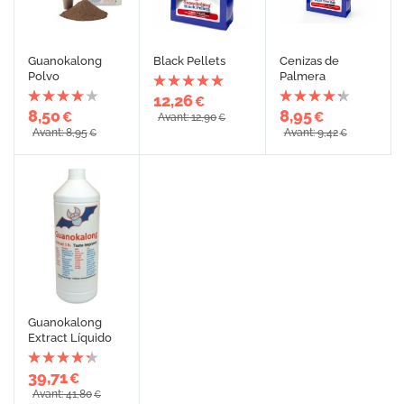
Guanokalong
Black Pellets
Cenizas de
Polvo
Palmera
12,26
€
8,50
8,95
€
€
Avant: 12,90
€
Avant: 8,95
Avant: 9,42
€
€
Guanokalong
Extract Líquido
39,71
€
Avant: 41,80
€