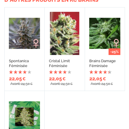
-25%
Spontanica
Cristal Limit
Brains Damage
Féminisée
Féminisée
Féminisée
22,05
22,05
22,05
€
€
€
Avant: 24,50
Avant: 24,50
Avant: 24,50
€
€
€