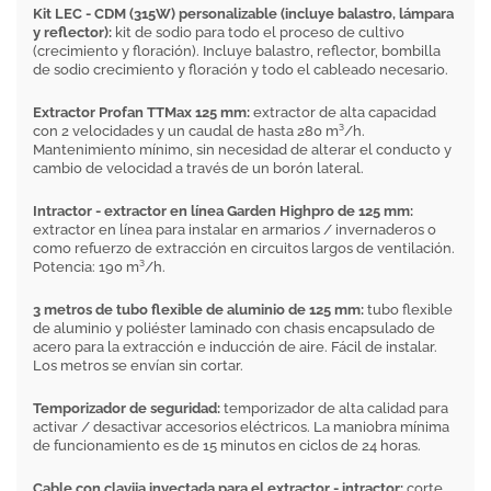
Kit LEC - CDM (315W) personalizable (incluye balastro, lámpara
y reflector):
kit de sodio para todo el proceso de cultivo
(crecimiento y floración). Incluye balastro, reflector, bombilla
de sodio crecimiento y floración y todo el cableado necesario.
Extractor Profan TTMax 125 mm:
extractor de alta capacidad
con 2 velocidades y un caudal de hasta 280 m³/h.
Mantenimiento mínimo, sin necesidad de alterar el conducto y
cambio de velocidad a través de un borón lateral.
Intractor - extractor en línea Garden Highpro de 125 mm:
extractor en línea para instalar en armarios / invernaderos o
como refuerzo de extracción en circuitos largos de ventilación.
Potencia: 190 m³/h.
3 metros de tubo flexible de aluminio de 125 mm:
tubo flexible
de aluminio y poliéster laminado con chasis encapsulado de
acero para la extracción e inducción de aire. Fácil de instalar.
Los metros se envían sin cortar.
Temporizador de seguridad:
temporizador de alta calidad para
activar / desactivar accesorios eléctricos. La maniobra mínima
de funcionamiento es de 15 minutos en ciclos de 24 horas.
Cable con clavija inyectada para el extractor - intractor:
corte