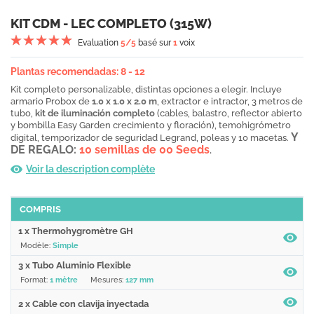
KIT CDM - LEC COMPLETO (315W)
Evaluation
5
/5
basé sur
1
voix
Plantas recomendadas: 8 - 12
Kit completo personalizable, distintas opciones a elegir. Incluye
armario Probox de
1.0 x 1.0 x 2.0 m
, extractor e intractor, 3 metros de
tubo,
kit de iluminación completo
(cables, balastro, reflector abierto
y bombilla Easy Garden crecimiento y floración), temohigrómetro
Y
digital, temporizador de seguridad Legrand, poleas y 10 macetas.
DE REGALO:
10 semillas de 00 Seeds
.
Voir la description complète
COMPRIS
1 x Thermohygromètre GH
Modèle:
Simple
3 x Tubo Aluminio Flexible
Format:
1 mètre
Mesures:
127 mm
2 x Cable con clavija inyectada