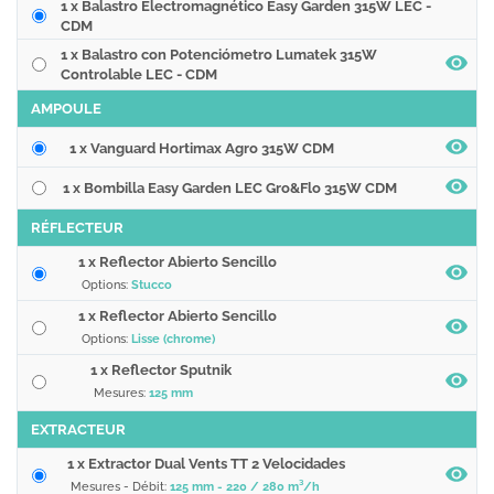
1 x Balastro Electromagnético Easy Garden 315W LEC -
CDM
1 x Balastro con Potenciómetro Lumatek 315W
Controlable LEC - CDM
AMPOULE
1 x Vanguard Hortimax Agro 315W CDM
1 x Bombilla Easy Garden LEC Gro&Flo 315W CDM
RÉFLECTEUR
1 x Reflector Abierto Sencillo
Options:
Stucco
1 x Reflector Abierto Sencillo
Options:
Lisse (chrome)
1 x Reflector Sputnik
Mesures:
125 mm
EXTRACTEUR
1 x Extractor Dual Vents TT 2 Velocidades
Mesures - Débit:
125 mm - 220 / 280 m³/h