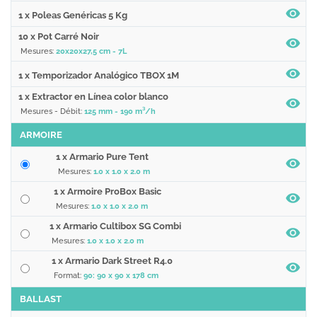
1 x Poleas Genéricas 5 Kg
10 x Pot Carré Noir
Mesures:
20x20x27,5 cm - 7L
1 x Temporizador Analógico TBOX 1M
1 x Extractor en Línea color blanco
Mesures - Débit:
125 mm - 190 m³/h
ARMOIRE
1 x Armario Pure Tent
Mesures:
1.0 x 1.0 x 2.0 m
1 x Armoire ProBox Basic
Mesures:
1.0 x 1.0 x 2.0 m
1 x Armario Cultibox SG Combi
Mesures:
1.0 x 1.0 x 2.0 m
1 x Armario Dark Street R4.0
Format:
90: 90 x 90 x 178 cm
BALLAST