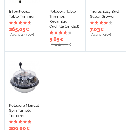
Effeuilleuse
Peladora Table
Tijeras Easy Bud
Table Trimmer
Trimmer:
Super Grower
Recambio
Cuchilla (unidad)
265,05
7,03
€
€
Avant: 279,00
Avant: 7,40
€
€
5,65
€
Avant: 5,95
€
Peladora Manual
Spin Tumble
Trimmer
209,00
€