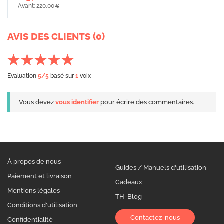
Avant: 220,00
€
AVIS DES CLIENTS (0)
Evaluation
5
/5
basé sur
1
voix
Vous devez
vous identifier
pour écrire des commentaires.
À propos de nous
Guides / Manuels d'utilisation
Paiement et livraison
Cadeaux
Mentions légales
TH-Blog
Conditions d'utilisation
Contactez-nous
Confidentialité