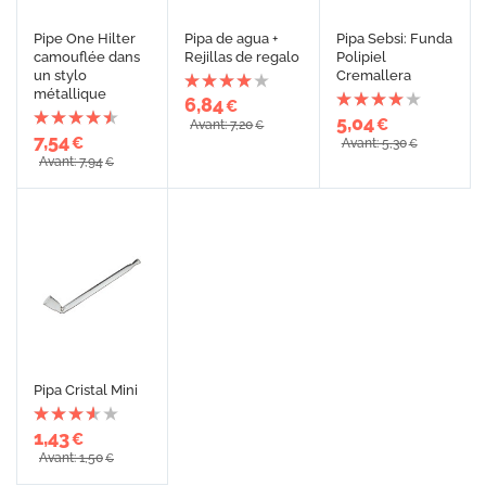
Pipe One Hilter
Pipa de agua +
Pipa Sebsi: Funda
camouflée dans
Rejillas de regalo
Polipiel
un stylo
Cremallera
métallique
6,84
€
5,04
€
Avant: 7,20
€
7,54
€
Avant: 5,30
€
Avant: 7,94
€
Pipa Cristal Mini
1,43
€
Avant: 1,50
€