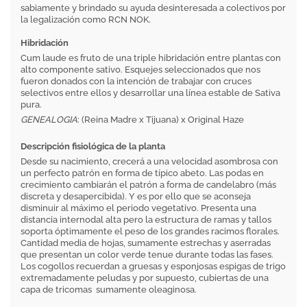
sabiamente y brindado su ayuda desinteresada a colectivos por
la legalización como RCN NOK.
Hibridación
Cum laude es fruto de una triple hibridación entre plantas con
alto componente sativo. Esquejes seleccionados que nos
fueron donados con la intención de trabajar con cruces
selectivos entre ellos y desarrollar una línea estable de Sativa
pura.
GENEALOGIA
: (Reina Madre x Tijuana) x Original Haze
Descripción fisiológica de la planta
Desde su nacimiento, crecerá a una velocidad asombrosa con
un perfecto patrón en forma de típico abeto. Las podas en
crecimiento cambiarán el patrón a forma de candelabro (más
discreta y desapercibida). Y es por ello que se aconseja
disminuir al máximo el periodo vegetativo. Presenta una
distancia internodal alta pero la estructura de ramas y tallos
soporta óptimamente el peso de los grandes racimos florales.
Cantidad media de hojas, sumamente estrechas y aserradas
que presentan un color verde tenue durante todas las fases.
Los cogollos recuerdan a gruesas y esponjosas espigas de trigo
extremadamente peludas y por supuesto, cubiertas de una
capa de tricomas sumamente oleaginosa.