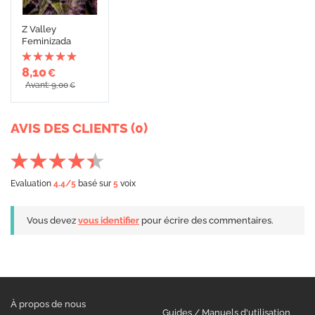
Z Valley
Feminizada
8,10
€
Avant: 9,00
€
AVIS DES CLIENTS (0)
Evaluation
4.4
/5
basé sur
5
voix
Vous devez
vous identifier
pour écrire des commentaires.
À propos de nous
Guides / Manuels d'utilisation