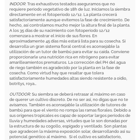
INDOOR
: Tras exhaustivos testados aseguramos que no
requiere periodo vegetativo de 18h de luz. Iniciamos la siembra
directamente en el fotoperiodo 12/12. La planta crecerá
satisfactoriamente aunque evitemos la fase de crecimiento. De
hecho, así controlamos mucho mejor la altura final de la planta.
A los 35 días de su nacimiento con fotoperiodo 12/12
comenzara a mostrar el inicio de sus flores. En
aproximadamente 45 días más estará lista para su cosecha. Si
desarrolla un gran sistema floral central es aconsejable la
utilización de un tutor de bambú para evitar su caída. Conviene
proporcionarle una nutrición rica en nitrógeno para evitar
amarilleamientos prematuros. La corrección del PH del agua
de riego también es agradecido por la planta en la fase de
cosecha. Como virtud hay que resaltar que tolera
satisfactoriamente humedades altas siendo resistente a oidio,
botritys, roya…
OUTDOOR
: Su siembra se deberá retrasar al máximo en caso
de querer un cultivo discreto. De no ser así, no digas que no te
avisamos. También es aconsejable la utilización de tutores de
bambú para que el viento no rompa las ramas florales. Debido a
sus orígenes tropicales es capaz de soportar largos periodos de
lluvia y humedades adversas, virtudes que le son donadas por
la estructura de su cogollo, espigado y ventilado. Son plantas
que agradecen la máxima exposición solar, desarrollando así su
potencial genético al máximo. Si el cultivo es satisfactorio,