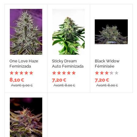
One Love Haze
Sticky Dream
Black Widow
Feminizada
Auto Feminizada
Féminisée
8,10
7,20
7,20
€
€
€
Avant: 9,00
Avant: 8,00
Avant: 8,00
€
€
€