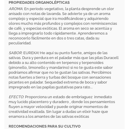
PROPIEDADES ORGANOLÉPTICAS
AROMA
: En periodo vegetativo, la planta desprende un olor
anisado con notas de lavanda. Se advierte ya de un aroma
complejo y especial que ira modificándose y adquiriendo
olores mucho más profundos y complejos con reminiscencias
de café, y especias exóticas. El aroma en seco se acentúa y
llega a impregnarlo todo rápidamente. Aprenderemos a
reconocerlo fácilmente en dos o tres catas, dada su
peculiaridad.
SABOR
: EUREKA! He aquí su punto fuerte, amigos de las
sativas. Dura y perdura en el paladar más que las pilas Duracell
debido a su alto contenido en terpenos y terpenoides
(pinonello, limonello y mandarino) si no te gusta este sabor
podríamos afirmar que no te gustan las sativas. Percibimos
notas fuertes a tierra y turbas del bosque con sensaciones
picantes en paladar. Sequedad extrema de boca y sabor
impregnado en las papilas gustativas para rato...
EFECTO
: Proporciona un estado de embriaguez inmediato
muy lucido placentero y duradero , donde los pensamientos
fluyen a mayor velocidad y puede originar momentos de
creatividad exaltada. Sin lugar a dudas un elixir haze que
enamora a los amantes de las sativas exóticas
RECOMENDACIONES PARA SU CULTIVO