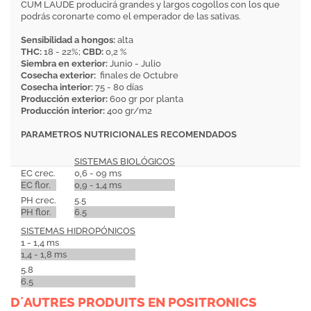
CUM LAUDE producirá grandes y largos cogollos con los que
podrás coronarte como el emperador de las sativas.
Sensibilidad a hongos:
alta
THC:
18 - 22%;
CBD:
0,2 %
Siembra en exterior:
Junio - Julio
Cosecha exterior:
finales de Octubre
Cosecha interior:
75 - 80 días
Producción exterior:
600 gr por planta
Producción interior:
400 gr/m2
PARAMETROS NUTRICIONALES RECOMENDADOS
SISTEMAS BIOLÓGICOS
EC crec.
0,6 - 09 ms
EC flor.
0,9 - 1,4 ms
PH crec.
5.5
PH flor.
6.5
SISTEMAS HIDROPÓNICOS
1 - 1,4 ms
1,4 - 1,8 ms
5.8
6.5
D´AUTRES PRODUITS EN POSITRONICS