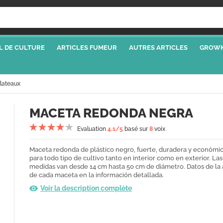
L DE CULTURE
ARTICLES FUMEUR
AUTRES ARTICLES
GROWK
Plateaux
MACETA REDONDA NEGRA
Evaluation
4.1
/5
basé sur
8
voix
Maceta redonda de plástico negro, fuerte, duradera y económic
para todo tipo de cultivo tanto en interior como en exterior. Las
medidas van desde 14 cm hasta 50 cm de diámetro. Datos de la 
de cada maceta en la información detallada.
Voir la description complète