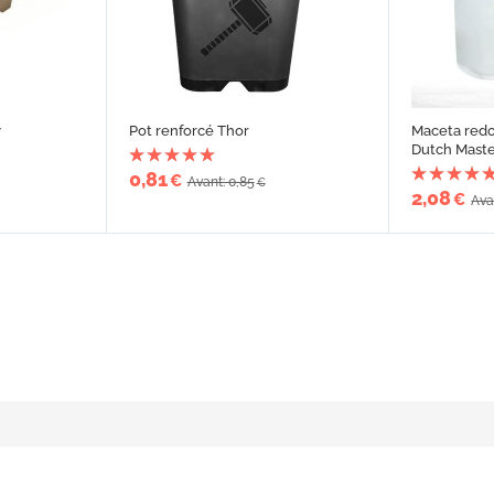
y
Pot renforcé Thor
Maceta redo
Dutch Maste
0,81
€
Avant: 0,85
€
2,08
€
Ava