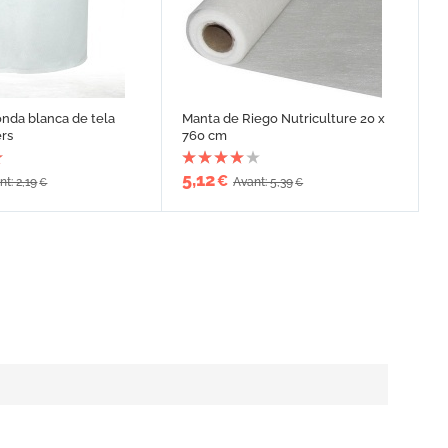
nda blanca de tela
Manta de Riego Nutriculture 20 x
rs
760 cm
5,12
€
nt: 2,19
Avant: 5,39
€
€