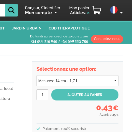
Bonjour, S´identifier
Mon panier
Mon compte
Articles:
0
IT
JARDIN URBAIN
CBD THÉRAPEUTIQUE
Du lundi au vendredi de 10:00 à 19:00
Contactez-nous
+34 968 219 849
/
+34 968 223 759
Sélectionnez une option:
a. Ideal
altura
0,43
€
Avant: 0,45
€
Paiement 100% sécurisé